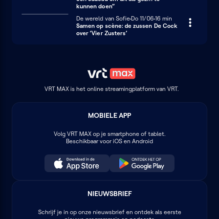
kunnen doen”
De wereld van Sofie
Donderdag 11 juni
Do 11/06
16 minuten
16 min
Samen op scène: de zussen De Cock
over ‘Vier Zusters’
VRT MAX is het online streamingplatform van VRT.
MOBIELE APP
Volg
VRT MAX
op je smartphone of tablet.
Beschikbaar voor iOS en Android
NIEUWSBRIEF
Schrijf je in op onze nieuwsbrief en ontdek als eerste