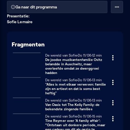
Ga naar dit programma
Presentatie:
Sofie Lemaire
Fragmenten
De wereld van Sofie
Donderdag 11 juni
Do 11/06
12 minuten
12 min
De joodse muzikantenfamilie Ovitz
belandde in Auschwitz, maar
overleefde omdat ze dwerggroei
hadden
De wereld van Sofie
Donderdag 11 juni
Do 11/06
13 minuten
13 min
"Alles is met elkaar verweven: familie
zijn en artiest en dat is soms best
heftig"
De wereld van Sofie
Donderdag 11 juni
Do 11/06
13 minuten
13 min
Van Oasis tot The Kelly Family: de
bekendste zingende families
De wereld van Sofie
Donderdag 11 juni
Do 11/06
15 minuten
15 min
Tine Reymer over ‘A family affair’:
“Ontstaan uit donkere periode, maar
een cadeau om dit als gezin te