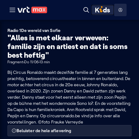
Naar hoofdinhoud
Naar audiodescriptie
Naar help
ontdekken
Toon
Zoeken
Naar nuttige links
menu
Hoog contrast modus
Radio 1
De wereld van Sofie
"Alles is met elkaar verweven:
familie zijn en artiest en dat is soms
best heftig"
Fragment
Do 11/06
13 min
Bij Circus Ronaldo maakt dezelfde familie al 7 generaties lang
prachtig, betoverend circustheater in binnen en buitenland. De
motor achter het circus in de 20e eeuw, Johnny Ronaldo,
overleed in 2020. Zijn zonen Danny en David zetten zijn werk
verder. Danny staat voor het eerst alleen met zijn zoon Pepijn
op de bühne met het wondermooie Sono Io?. En de voorstelling
Da Capo is hun familiekroniek. Ann Rootveld sprak met David,
Pepijn en Danny. Op circusronaldo.be vind je info over alle
voorstellingen. ©foto Frauke Verreyde
Beluister de hele aflevering