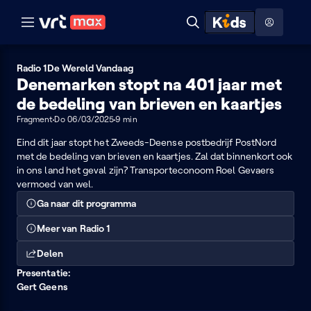
Naar hoofdinhoud
Naar audiodescriptie
Naar help
ontdekken
Toon
Zoeken
Naar nuttige links
menu
Hoog contrast modus
Radio 1
De Wereld Vandaag
Denemarken stopt na 401 jaar met
de bedeling van brieven en kaartjes
Fragment
Do 06/03/2025
9 min
Eind dit jaar stopt het Zweeds-Deense postbedrijf PostNord
met de bedeling van brieven en kaartjes. Zal dat binnenkort ook
in ons land het geval zijn? Transporteconoom Roel Gevaers
vermoed van wel.
Ga naar dit programma
Meer van Radio 1
Delen
Presentatie:
Gert Geens