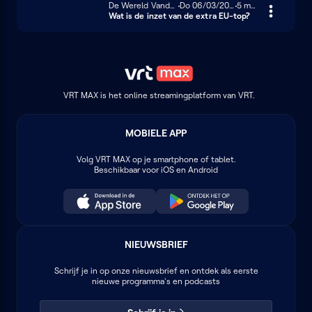
De Wereld Vandaag
Donderdag 6 maart 2025
Do 06/03/2025
5 minuten
5 min
Wat is de inzet van de extra EU-top?
VRT MAX is het online streamingplatform van VRT.
MOBIELE APP
Volg
VRT MAX
op je smartphone of tablet.
Beschikbaar voor iOS en Android
NIEUWSBRIEF
Schrijf je in op onze nieuwsbrief en ontdek als eerste
nieuwe programma's en podcasts