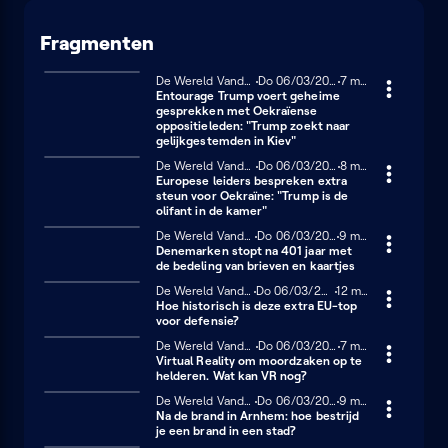
Fragmenten
De Wereld Vandaag
Donderdag 6 maart 2025
Do 06/03/2025
7 minuten
7 min
Entourage Trump voert geheime
gesprekken met Oekraïense
oppositieleden: "Trump zoekt naar
gelijkgestemden in Kiev"
De Wereld Vandaag
Donderdag 6 maart 2025
Do 06/03/2025
8 minuten
8 min
Europese leiders bespreken extra
steun voor Oekraïne: "Trump is de
olifant in de kamer"
De Wereld Vandaag
Donderdag 6 maart 2025
Do 06/03/2025
9 minuten
9 min
Denemarken stopt na 401 jaar met
de bedeling van brieven en kaartjes
De Wereld Vandaag
Donderdag 6 maart 2025
Do 06/03/2025
12 minuten
12 min
Hoe historisch is deze extra EU-top
voor defensie?
De Wereld Vandaag
Donderdag 6 maart 2025
Do 06/03/2025
7 minuten
7 min
Virtual Reality om moordzaken op te
helderen. Wat kan VR nog?
De Wereld Vandaag
Donderdag 6 maart 2025
Do 06/03/2025
9 minuten
9 min
Na de brand in Arnhem: hoe bestrijd
je een brand in een stad?