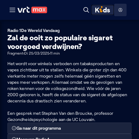
Naar hoofdinhoud
Naar audiodescriptie
Naar help
ontdekken
Toon
Zoeken
Naar nuttige links
menu
Hoog contrast modus
Radio 1
De Wereld Vandaag
Zal de ooit zo populaire sigaret
voorgoed verdwijnen?
Fragment
Di 25/03/2025
11 min
Het wordt voor winkels verboden om tabaksproducten en
vapes zichtbaar uit te stallen. Winkels die groter zijn dan 400
vierkante meter mogen zelfs helemaal géén sigaretten en
vapes meer verkopen. Allemaal omdat we de gevolgen van
roken kennen voor de volksgezondheid. Wie vóór de jaren
2000 geboren is, heeft de status van de sigaret de afgelopen
decennia dus drastisch zien veranderen.
Een gesprek met Stephan Van den Broucke, professor
Gezondheidspsychologie aan de UC Louvain.
Ga naar dit programma