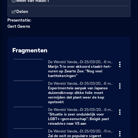
Meer van Radio 1
Delen
Presentatie:
Gert Geens
Fragmenten
De Wereld Vandaag
Dinsdag 25 maart 2025
Di 25/03/2025
6 minuten
6 min
Marijn Trio over akkoord staakt-het-
vuren op Zwarte Zee: "Nog veel
kanttekeningen"
De Wereld Vandaag
Dinsdag 25 maart 2025
Di 25/03/2025
6 minuten
6 min
Experimentele aanpak van Japanse
duizendknoop: dikke folie moet
vermijden dat plant weer de kop
opsteekt
De Wereld Vandaag
Dinsdag 25 maart 2025
Di 25/03/2025
5 minuten
5 min
"Situatie is zeer onduidelijk voor
LGBT+-gemeenschap": België past
reisadvies naar VS aan
De Wereld Vandaag
Dinsdag 25 maart 2025
Di 25/03/2025
11 minuten
11 min
Zal de ooit zo populaire sigaret