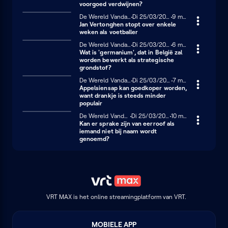
voorgoed verdwijnen?
De Wereld Vandaag
Dinsdag 25 maart 2025
Di 25/03/2025
9 minuten
9 min
Jan Vertonghen stopt over enkele
weken als voetballer
De Wereld Vandaag
Dinsdag 25 maart 2025
Di 25/03/2025
6 minuten
6 min
Wat is 'germanium', dat in België zal
worden bewerkt als strategische
grondstof?
De Wereld Vandaag
Dinsdag 25 maart 2025
Di 25/03/2025
7 minuten
7 min
Appelsiensap kan goedkoper worden,
want drankje is steeds minder
populair
De Wereld Vandaag
Dinsdag 25 maart 2025
Di 25/03/2025
10 minuten
10 min
Kan er sprake zijn van eerroof als
iemand niet bij naam wordt
genoemd?
VRT MAX is het online streamingplatform van VRT.
MOBIELE APP