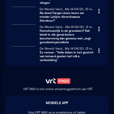
vliegen
De Wereld Vandaag
Maandag 14 april 2025
Ma 14/04/2025
10 minuten
10 min
Na dood Vargas Llosa: lezen we
minder Latijns-Amerikaanse
literatuur?
De Wereld Vandaag
Maandag 14 april 2025
Ma 14/04/2025
9 minuten
9 min
Homohuwelijk in de grondwet? Dat
biedt in elk geval betere
bescherming dan gewone wet, zegt
grondwetspecialiste
De Wereld Vandaag
Maandag 14 april 2025
Ma 14/04/2025
13 minuten
13 min
Ex-renner: "Volle bidon in het gezicht
van iemand gooien tart elke
verbeelding"
VRT MAX is het online streamingplatform van VRT.
MOBIELE APP
Volg
VRT MAX
op je smartphone of tablet.