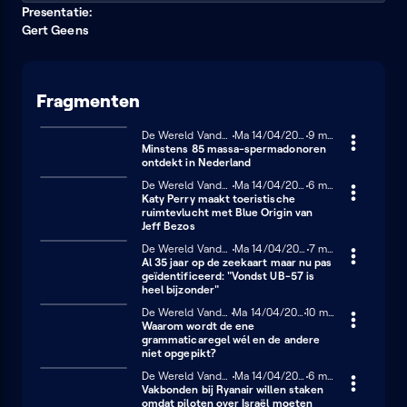
Presentatie:
Gert Geens
Fragmenten
De Wereld Vandaag
Maandag 14 april 2025
Ma 14/04/2025
9 minuten
9 min
Minstens 85 massa-spermadonoren
ontdekt in Nederland
De Wereld Vandaag
Maandag 14 april 2025
Ma 14/04/2025
6 minuten
6 min
Katy Perry maakt toeristische
ruimtevlucht met Blue Origin van
Jeff Bezos
De Wereld Vandaag
Maandag 14 april 2025
Ma 14/04/2025
7 minuten
7 min
Al 35 jaar op de zeekaart maar nu pas
geïdentificeerd: "Vondst UB-57 is
heel bijzonder"
De Wereld Vandaag
Maandag 14 april 2025
Ma 14/04/2025
10 minuten
10 min
Waarom wordt de ene
grammaticaregel wél en de andere
niet opgepikt?
De Wereld Vandaag
Maandag 14 april 2025
Ma 14/04/2025
6 minuten
6 min
Vakbonden bij Ryanair willen staken
omdat piloten over Israël moeten