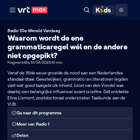
Naar hoofdinhoud
Naar audiodescriptie
Naar help
ontdekken
Toon
Zoeken
Naar nuttige links
menu
Hoog contrast modus
Radio 1
De Wereld Vandaag
Waarom wordt de ene
grammaticaregel wél en de andere
niet opgepikt?
Fragment
Ma 14/04/2025
10 min
Vanaf de 16de eeuw groeide de nood aan een Nederlandse
standaardtaal. Geestelijken, grammatici en literatoren legden
vast wat goed taalgebruik inhield. Joost van den Vondel was
daarbij een belangrijke influencer avant la lettre. Dat ontdekte
Eline Lismont, postdoctoraal onderzoeker Taalkunde aan de
VUB.
Ga naar dit programma
Meer van Radio 1
Delen