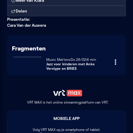
Meer van Klara
Delen
Presentatie:
Cara Van der Auwera
Fragmenten
Music Matters
Donderdag 26 februari
Do 26/02
6 minuten
6 min
Jazz voor kinderen met Anke
Verslype en BRIES
VRT MAX is het online streamingplatform van VRT.
MOBIELE APP
Volg
VRT MAX
op je smartphone of tablet.