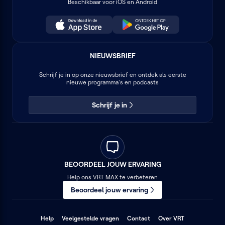
Beschikbaar voor iOS en Android
NIEUWSBRIEF
Schrijf je in op onze nieuwsbrief en ontdek als eerste
nieuwe programma's en podcasts
Schrijf je in
BEOORDEEL JOUW ERVARING
Help ons VRT MAX te verbeteren
Beoordeel jouw ervaring
(opent
(opent
(opent
Help
Veelgestelde vragen
Contact
Over VRT
in
in
in