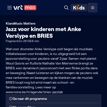
Naar hoofdinhoud
Naar audiodescriptie
Naar help
ontdekken
Toon
Zoeken
Naar nuttige links
menu
Hoog contrast modus
Klara
Music Matters
Jazz voor kinderen met Anke
Verslype en BRIES
Fragment
Do 26/02
6 min
Wat voor drumster Anke Verslype ooit begon als muzikale
initiatielessen voor kinderen, is nu uitgegroeid tot een
jazzvoorstelling voor peuters vanaf 3 jaar. Samen met pianist
Wout Gooris en fluitiste Nathalie Van Meirvenne brengt ze
BRIES: een dynamisch jazzconcert met een flinke portie dans
en beweging. Naast luisteren en kijken mogen de peuters ook
mee verkennen en bewegen op de klanken van de muziek.
BRIES loopt nog tot eind maart als school- en
familievoorstelling. Lees meer op
www.nona.be/nl/agenda/bries-jazzlab
Ga naar dit programma