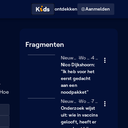
Hoog contrast modus
ontdekken
Aanmelden
Fragmenten
Nieuwe Feiten
Woensdag 28 januari
Wo 28/01
4 minuten
4 min
Nico Dijkshoorn:
"Ik heb voor het
eerst gedacht
-
aan een
 Hoe
noodpakket"
Nieuwe Feiten
Woensdag 28 januari
Wo 28/01
7 minuten
7 min
Onderzoek wijst
uit: wie in vaccins
gelooft, heeft er