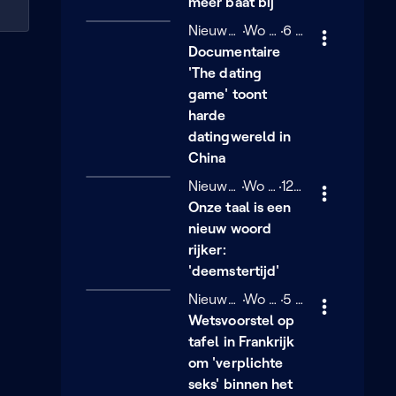
meer baat bij
Nieuwe Feiten
Woensdag 28 januari
Wo 28/01
6 minuten
6 min
Documentaire
'The dating
game' toont
harde
datingwereld in
China
Nieuwe Feiten
Woensdag 28 januari
Wo 28/01
12 minuten
12 min
Onze taal is een
nieuw woord
rijker:
'deemstertijd'
Nieuwe Feiten
Woensdag 28 januari
Wo 28/01
5 minuten
5 min
Wetsvoorstel op
tafel in Frankrijk
om 'verplichte
seks' binnen het