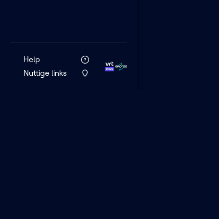
Help
Nuttige links
VRT MAX is het 
streamingplatf
VRT.