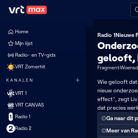
Naar hoofdinhoud
Naar audiodescriptie
Naar
Home
Radio 1
Nieuwe F
Onderzoek
Mijn lijst
Radio- en TV-gids
gelooft, 
VRT Zomerhit
Fragment
Woensda
KANALEN
Wie gelooft dat 
nieuw onderzoek.
VRT 1
effect", zegt Li
VRT CANVAS
dat precies werkt
Radio 1
Ga naar dit
Radio 2
Meer van Ra