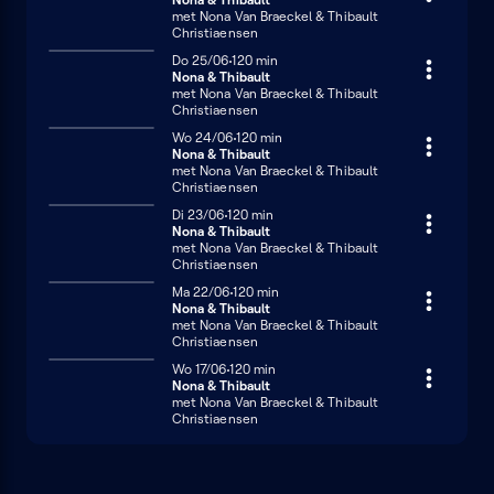
met Nona Van Braeckel & Thibault
Christiaensen
Donderdag 25 juni
Do 25/06
120 minuten
120 min
Nona & Thibault
met Nona Van Braeckel & Thibault
Christiaensen
Woensdag 24 juni
Wo 24/06
120 minuten
120 min
Nona & Thibault
met Nona Van Braeckel & Thibault
Christiaensen
Dinsdag 23 juni
Di 23/06
120 minuten
120 min
Nona & Thibault
met Nona Van Braeckel & Thibault
Christiaensen
Maandag 22 juni
Ma 22/06
120 minuten
120 min
Nona & Thibault
met Nona Van Braeckel & Thibault
Christiaensen
Woensdag 17 juni
Wo 17/06
120 minuten
120 min
Nona & Thibault
met Nona Van Braeckel & Thibault
Christiaensen