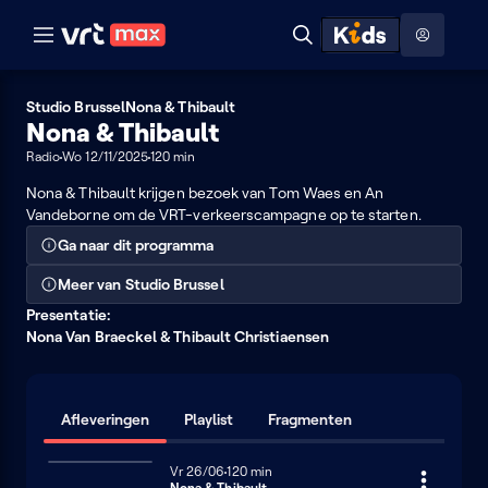
Naar hoofdinhoud
Naar audiodescriptie
Naar help
ontdekken
Toon
Zoeken
Naar nuttige links
menu
Hoog contrast modus
Studio Brussel
Nona & Thibault
Nona & Thibault
Radio
Wo 12/11/2025
120 min
Nona & Thibault krijgen bezoek van Tom Waes en An
Vandeborne om de VRT-verkeerscampagne op te starten.
Ga naar dit programma
Meer van Studio Brussel
Presentatie:
Nona Van Braeckel & Thibault Christiaensen
Afleveringen
Playlist
Fragmenten
Vrijdag 26 juni
Vr 26/06
120 minuten
120 min
Nona & Thibault