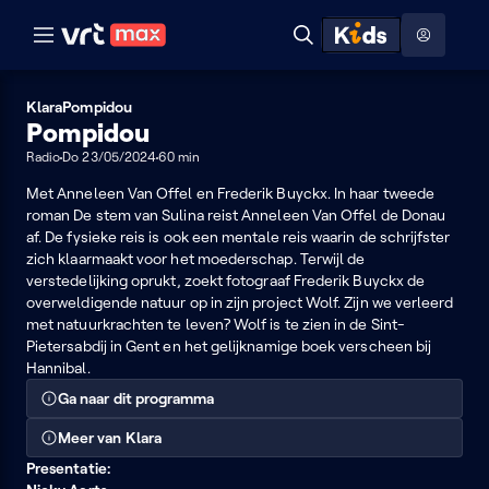
Naar hoofdinhoud
Naar audiodescriptie
Naar help
ontdekken
Toon
Zoeken
Naar nuttige links
menu
Hoog contrast modus
Klara
Pompidou
Pompidou
Radio
Do 23/05/2024
60 min
Met Anneleen Van Offel en Frederik Buyckx. In haar tweede
roman De stem van Sulina reist Anneleen Van Offel de Donau
af. De fysieke reis is ook een mentale reis waarin de schrijfster
zich klaarmaakt voor het moederschap. Terwijl de
verstedelijking oprukt, zoekt fotograaf Frederik Buyckx de
overweldigende natuur op in zijn project Wolf. Zijn we verleerd
met natuurkrachten te leven? Wolf is te zien in de Sint-
Pietersabdij in Gent en het gelijknamige boek verscheen bij
Hannibal.
Ga naar dit programma
Meer van Klara
Presentatie: