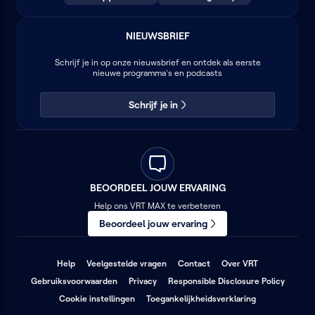
NIEUWSBRIEF
Schrijf je in op onze nieuwsbrief en ontdek als eerste
nieuwe programma's en podcasts
Schrijf je in
BEOORDEEL JOUW ERVARING
Help ons VRT MAX te verbeteren
Beoordeel jouw ervaring
(opent
(opent
(opent
Help
Veelgestelde vragen
Contact
Over VRT
in
in
in
(opent
(opent
(opent
Gebruiksvoorwaarden
Privacy
Responsible Disclosure Policy
een
een
een
in
in
in
nieuw
nieuw
nieuw
(opent
Cookie instellingen
Toegankelijkheidsverklaring
een
een
een
venster)
venster)
venster)
in
nieuw
nieuw
nieuw