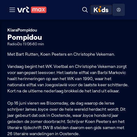
Naar hoofdinhoud
Naar audiodescriptie
Naar help
ontdekken
Toon
Zoeken
Naar nuttige links
menu
Hoog contrast modus
Klara
Pompidou
Pompidou
Radio
Do 11/06
60 min
Met Bart Rutten, Koen Peeters en Christophe Vekeman.
Vandaag begint het WK Voetbal en Christophe Vekeman zorgt
voor aangepast leesvoer. Het laatste elftal van Barbi Markovic
haalt herinneringen op aan het WK van 1990, waar het
nationale elftal van Joegoslavië voor de laatste keer schitterde.
Kort na de ultieme nederlaag brokkelde het land uit elkaar.
Op 16 juni vieren we Bloomsday, de dag waarop de Ierse
schrijver James Joyce over de hele wereld herdacht wordt. Dit
jaar gebeurt dat ook in Oostende, waar Joyce honderd jaar
geleden de zomer doorbracht. Schrijver Koen Peeters en het
literaire tijdschrift DW B stelden daarom een gids samen met
26 literaire wandelingen in Oostende.