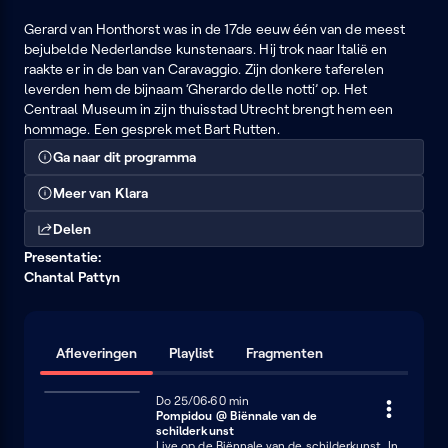
Gerard van Honthorst was in de 17de eeuw één van de meest
bejubelde Nederlandse kunstenaars. Hij trok naar Italië en
raakte er in de ban van Caravaggio. Zijn donkere taferelen
leverden hem de bijnaam ‘Gherardo delle notti’ op. Het
Centraal Museum in zijn thuisstad Utrecht brengt hem een
hommage. Een gesprek met Bart Rutten.
Ga naar dit programma
Meer van Klara
Delen
Presentatie:
Chantal Pattyn
Afleveringen
Playlist
Fragmenten
Donderdag 25 juni
Do 25/06
60 minuten
60 min
Pompidou @ Biënnale van de
schilderkunst
Live op de Biënnale van de schilderkunst. In