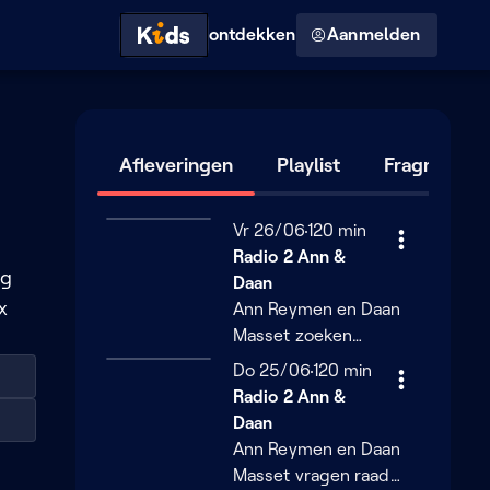
Hoog contrast modus
ontdekken
Aanmelden
Afleveringen
Playlist
Fragmente
Vrijdag 26 juni
Vr 26/06
120 minuten
120 min
Radio 2 Ann &
ng
Daan
x
Ann Reymen en Daan
Masset zoeken
antwoorden op al jullie
Donderdag 25 juni
Do 25/06
120 minuten
120 min
hittevragen! Want het
Radio 2 Ann &
is nog altijd heel warm.
Daan
En wat hebben ze
Ann Reymen en Daan
onthouden van het
Masset vragen raad