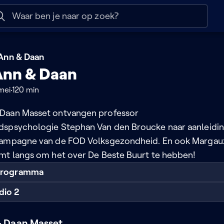
 help
Naar nuttige links
 Ann & Daan
Ann & Daan
mei
120 min
Daan Masset ontvangen professor
dspsychologie Stephan Van den Broucke naar aanleidi
campagne van de FOD Volksgezondheid. En ook Margau
mt langs om het over De Beste Buurt te hebben!
 programma
dio 2
 Daan Masset