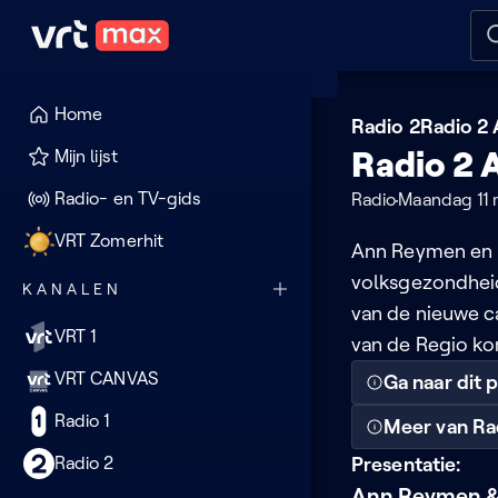
Naar hoofdinhoud
Naar audiodescriptie
Naar
Home
Radio 2
Radio 2
Radio 2 
Mijn lijst
Radio- en TV-gids
Radio
Maandag 11 
VRT Zomerhit
Ann Reymen en 
volksgezondhei
KANALEN
van de nieuwe 
VRT 1
van de Regio ko
VRT CANVAS
Ga naar dit
Radio 1
Meer van Ra
Radio 2
Presentatie:
Ann Reymen &