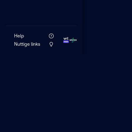
Help
Nuttige links
VRT MAX is het 
streamingplatf
VRT.