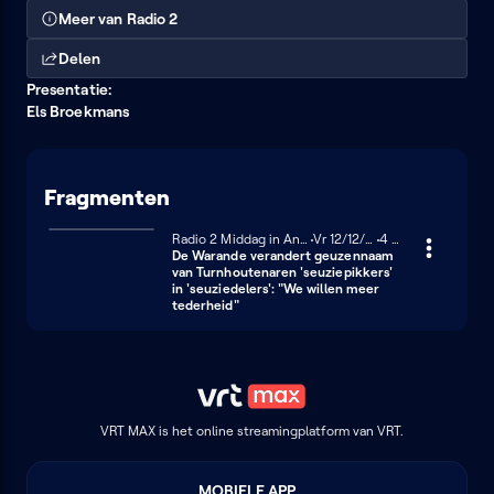
Meer van Radio 2
Delen
Presentatie:
Els Broekmans
Fragmenten
Radio 2 Middag in Antwerpen
Vrijdag 12 december 2025
Vr 12/12/2025
4 minuten
4 min
De Warande verandert geuzennaam
van Turnhoutenaren 'seuziepikkers'
in 'seuziedelers': "We willen meer
tederheid"
VRT MAX is het online streamingplatform van VRT.
MOBIELE APP