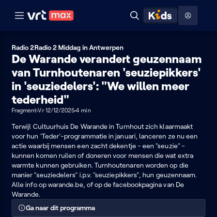
Naar hoofdinhoud
Naar audiodescriptie
Naar help
ontdekken
Toon
Zoeken
Naar nuttige links
menu
Hoog contrast modus
Radio 2
Radio 2 Middag in Antwerpen
De Warande verandert geuzennaam
van Turnhoutenaren 'seuziepikkers'
in 'seuziedelers': "We willen meer
tederheid"
Fragment
Vr 12/12/2025
4 min
Terwijl Cultuurhuis De Warande in Turnhout zich klaarmaakt
voor hun 'Teder'-programmatie in januari, lanceren ze nu een
actie waarbij mensen een zacht dekentje - een "seuzie" -
kunnen komen ruilen of doneren voor mensen die wat extra
warmte kunnen gebruiken. Turnhoutenaren worden op die
manier "seuziedelers" i.p.v. "seuziepikkers", hun geuzennaam.
Alle info op warande.be, of op de facebookpagina van De
Warande.
Ga naar dit programma