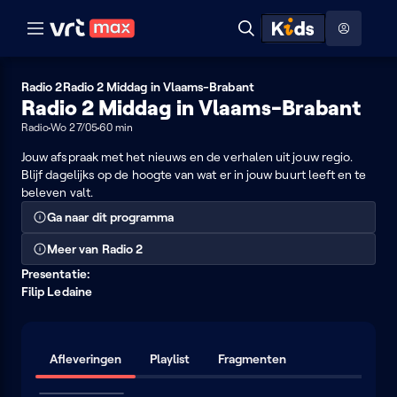
Naar hoofdinhoud
Naar audiodescriptie
Naar help
ontdekken
Toon
Zoeken
Naar nuttige links
menu
Hoog contrast modus
Radio 2
Radio 2 Middag in Vlaams-Brabant
Radio 2 Middag in Vlaams-Brabant
Radio
Wo 27/05
60 min
Jouw afspraak met het nieuws en de verhalen uit jouw regio.
Blijf dagelijks op de hoogte van wat er in jouw buurt leeft en te
beleven valt.
Ga naar dit programma
Meer van Radio 2
Presentatie:
Filip Ledaine
Afleveringen
Playlist
Fragmenten