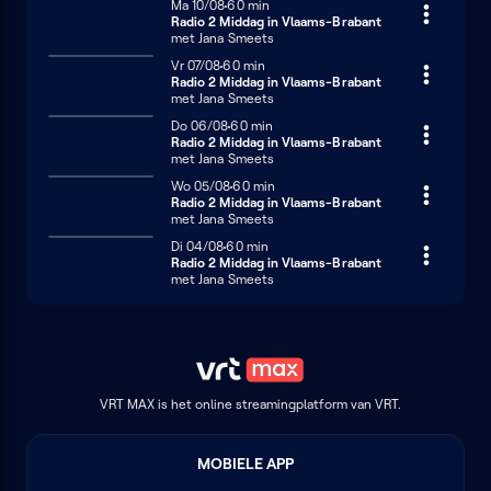
Maandag 10 augustus
Ma 10/08
60 minuten
60 min
Radio 2 Middag in Vlaams-Brabant
met Jana Smeets
Vrijdag 7 augustus
Vr 07/08
60 minuten
60 min
Radio 2 Middag in Vlaams-Brabant
met Jana Smeets
Donderdag 6 augustus
Do 06/08
60 minuten
60 min
Radio 2 Middag in Vlaams-Brabant
met Jana Smeets
Woensdag 5 augustus
Wo 05/08
60 minuten
60 min
Radio 2 Middag in Vlaams-Brabant
met Jana Smeets
Dinsdag 4 augustus
Di 04/08
60 minuten
60 min
Radio 2 Middag in Vlaams-Brabant
met Jana Smeets
VRT MAX is het online streamingplatform van VRT.
MOBIELE APP