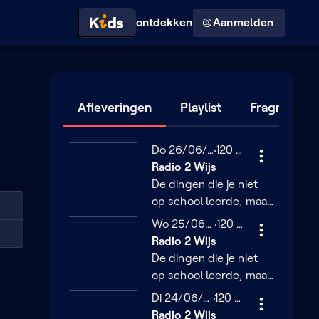
Hoog contrast modus
ontdekken
Aanmelden
Afleveringen
Playlist
Fragmente
Donderdag 26 juni 2025
Do 26/06/2025
120 minuten
120 min
Radio 2 Wijs
De dingen die je niet
op school leerde, maar
toch wil weten. Deel je
Woensdag 25 juni 2025
Wo 25/06/2025
120 minuten
120 min
ervaringen en word
Radio 2 Wijs
wijzer samen met
De dingen die je niet
luisterend Vlaanderen.
op school leerde, maar
toch wil weten. Deel je
Dinsdag 24 juni 2025
Di 24/06/2025
120 minuten
120 min
ervaringen en word
Radio 2 Wijs