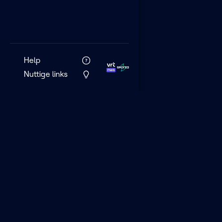
Help
Nuttige links
VRT MAX is het 
streamingplatf
VRT.