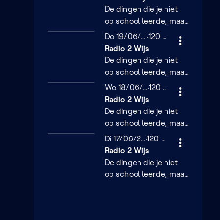
wijzer samen met
De dingen die je niet
luisterend Vlaanderen.
op school leerde, maar
toch wil weten. Deel je
Donderdag 19 juni 2025
Do 19/06/2025
120 minuten
120 min
ervaringen en word
Radio 2 Wijs
wijzer samen met
De dingen die je niet
luisterend Vlaanderen.
op school leerde, maar
toch wil weten. Deel je
Woensdag 18 juni 2025
Wo 18/06/2025
120 minuten
120 min
ervaringen en word
Radio 2 Wijs
wijzer samen met
De dingen die je niet
luisterend Vlaanderen.
op school leerde, maar
toch wil weten. Deel je
Dinsdag 17 juni 2025
Di 17/06/2025
120 minuten
120 min
ervaringen en word
Radio 2 Wijs
wijzer samen met
De dingen die je niet
luisterend Vlaanderen.
op school leerde, maar
toch wil weten. Deel je
ervaringen en word
wijzer samen met