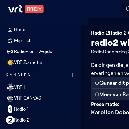
Naar hoofdinhoud
Naar audiodescriptie
Naar
Home
Radio 2
Radio 2 
radio2 wi
Mijn lijst
Radio- en TV-gids
Radio
Donderdag 3
VRT Zomerhit
De dingen die je
ervaringen en w
KANALEN
Ga naar dit
VRT 1
Meer van Ra
VRT CANVAS
Presentatie:
Radio 1
Karolien Deb
Radio 2