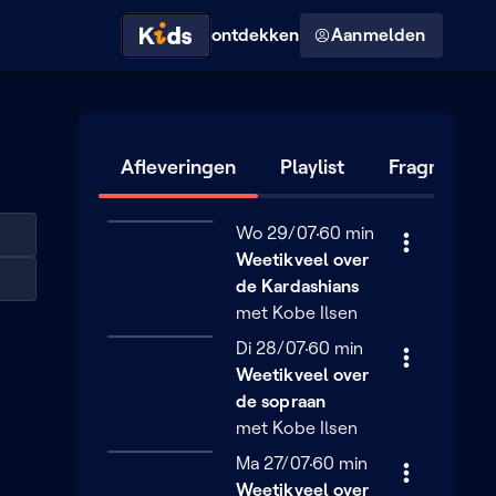
Hoog contrast modus
ontdekken
Aanmelden
Afleveringen
Playlist
Fragmente
Woensdag 29 juli
Wo 29/07
60 minuten
60 min
Weetikveel over
de Kardashians
met Kobe Ilsen
Dinsdag 28 juli
Di 28/07
60 minuten
60 min
Weetikveel over
de sopraan
met Kobe Ilsen
Maandag 27 juli
Ma 27/07
60 minuten
60 min
Weetikveel over