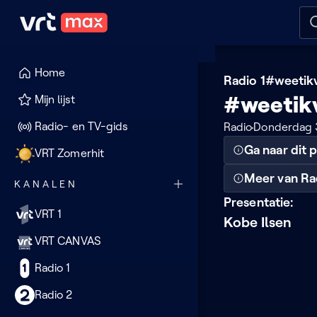
Naar hoofdinhoud
Naar audiodescriptie
Naar
Home
Radio 1
#weetik
#weetik
Mijn lijst
Radio- en TV-gids
Radio
Donderdag 
Ga naar dit
VRT Zomerhit
Meer van Ra
KANALEN
Presentatie:
VRT 1
Kobe Ilsen
VRT CANVAS
Radio 1
Radio 2