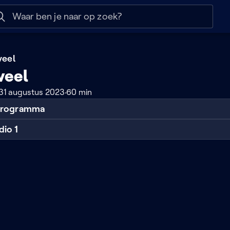
 help
Naar nuttige links
veel
veel
31 augustus 2023
60 min
 programma
dio 1