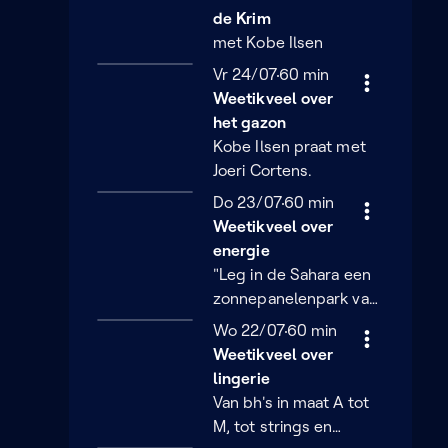
de Krim
met Kobe Ilsen
Vrijdag 24 juli
Vr 24/07
60 minuten
60 min
Weetikveel over
het gazon
Kobe Ilsen praat met
Joeri Cortens.
Donderdag 23 juli
Do 23/07
60 minuten
60 min
Weetikveel over
energie
"Leg in de Sahara een
zonnepanelenpark van
100 km2 en je kan de
Woensdag 22 juli
Wo 22/07
60 minuten
60 min
hele wereld van
Weetikveel over
energie voorzien!" Dat
lingerie
klopt, blijkbaar. Maar is
Van bh's in maat A tot
het ook een goed idee?
M, tot strings en
Weetikveel ging horen