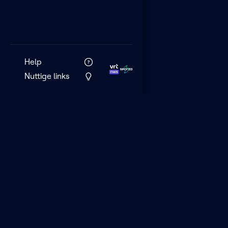
Help
Nuttige links
VRT MAX is het 
streamingplatf
VRT.