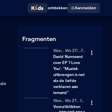
Hoog contrast modus
ontdekken
Aanmelden
Fragmenten
Wonderland
Woensdag 27 maart 2024
Wo 27/03/2024
7 minuten
7 min
David Numwami
over EP 'I Love
You': "Muziek
uitbrengen is net
als de liefde
ale
verklaren aan
iemand"
Wonderland
Woensdag 27 maart 2024
Wo 27/03/2024
12 minuten
12 min
Vooruitblikken