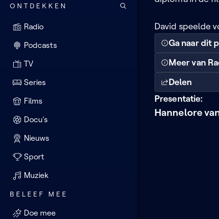
ONTDEKKEN
David speelde v
Radio
Ga naar dit
Podcasts
Meer van Ra
TV
Delen
Series
Presentatie:
Films
Hannelore va
Docu's
Nieuws
Sport
Muziek
BELEEF MEE
Doe mee