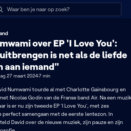
 help
Naar nuttige links
and
mwami over EP 'I Love You':
itbrengen is net als de liefde
n aan iemand"
ag 27 maart 2024
7 min
vid Numwami tourde al met Charlotte Gainsbourg en
et Nicolas Godin van de Franse band Air. Na een muzik
ar is er nu zijn tweede EP 'I Love You', met zes
ie perfect samengaan met de eerste lentezon. In
eld David over de nieuwe muziek, zijn pauze en zijn
osofie.