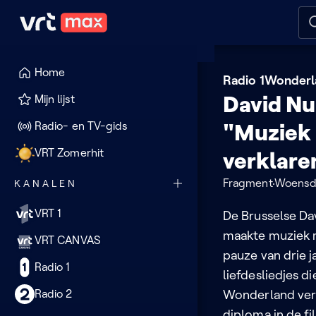
Naar hoofdinhoud
Naar audiodescriptie
Naar
Home
Radio 1
Wonderl
David Nu
Mijn lijst
Radio- en TV-gids
"Muziek u
VRT Zomerhit
verklare
Fragment
Woensd
KANALEN
VRT 1
De Brusselse Da
maakte muziek m
VRT CANVAS
pauze van drie ja
Radio 1
liefdesliedjes d
Radio 2
Wonderland vert
diploma in de fil