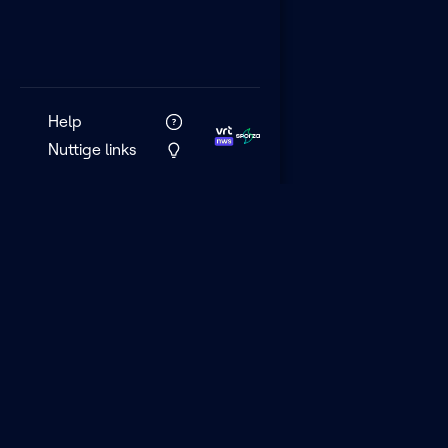
Help
Nuttige links
VRT MAX is het 
streamingplatf
VRT.