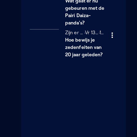
Wat gaat er nu
gebeuren met de
Pairi Daiza-
panda's?
Zijn er nog vragen?
Vrijdag 13 december 2
Vr 13/12/2024
11 minuten
11 min
Hoe bewijs je
zedenfeiten van
20 jaar geleden?