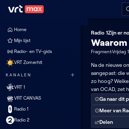
Naar hoofdinhoud
Naar audiodescriptie
Naar
Home
Radio 1
Zijn er 
Waarom i
Mijn lijst
Radio- en TV-gids
Fragment
Vrijdag
VRT Zomerhit
Na de nieuwe on
aangepast: die 
KANALEN
zo hoog? Welke 
VRT 1
van OCAD, zet he
VRT CANVAS
Ga naar dit
Radio 1
Meer van Ra
Radio 2
Delen