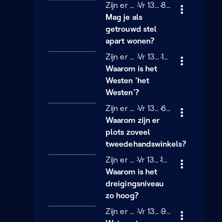
Zijn er nog vragen?
Vrijdag 13 december 2
Vr 13/12/2024
8 minuten
8 min
Mag je als
getrouwd stel
apart wonen?
Zijn er nog vragen?
Vrijdag 13 december 2
Vr 13/12/2024
11 minuten
11 min
Waarom is het
Westen 'het
Westen'?
Zijn er nog vragen?
Vrijdag 13 december 2
Vr 13/12/2024
6 minuten
6 min
Waarom zijn er
plots zoveel
tweedehandswinkels?
Zijn er nog vragen?
Vrijdag 13 december 2
Vr 13/12/2024
13 minuten
13 min
Waarom is het
dreigingsniveau
zo hoog?
Zijn er nog vragen?
Vrijdag 13 december 2
Vr 13/12/2024
9 minuten
9 min