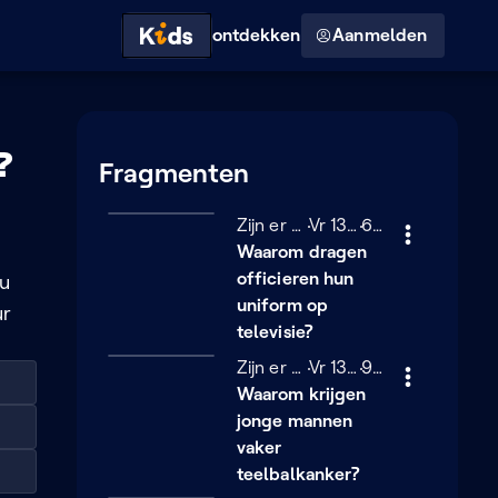
Hoog contrast modus
ontdekken
Aanmelden
?
Fragmenten
Zijn er nog vragen?
Vrijdag 13 december 2
Vr 13/12/2024
6 minuten
6 min
Waarom dragen
officieren hun
au
uniform op
ur
televisie?
Zijn er nog vragen?
Vrijdag 13 december 2
Vr 13/12/2024
9 minuten
9 min
Waarom krijgen
jonge mannen
vaker
teelbalkanker?