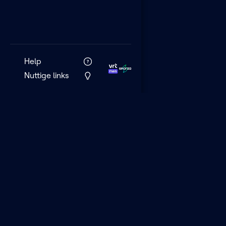
Help
Nuttige links
VRT MAX is het 
streamingplatf
VRT.