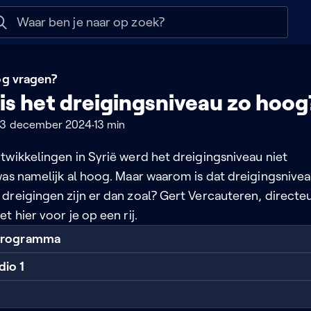
 help
Naar nuttige links
nog vragen?
s het dreigingsniveau zo hoog
 13 december 2024
13 min
twikkelingen in Syrië werd het dreigingsniveau niet
was namelijk al hoog. Maar waarom is dat dreigingsnive
dreigingen zijn er dan zoal? Gert Vercauteren, directe
t hier voor je op een rij.
 programma
dio 1