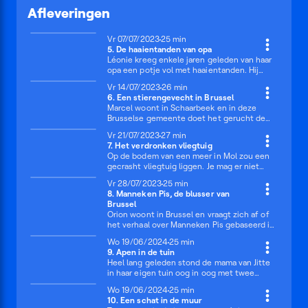
Afleveringen
Vrijdag 7 juli 2023
Vr 07/07/2023
25 minuten
25 min
5. De haaientanden van opa
Léonie kreeg enkele jaren geleden van haar
opa een potje vol met haaientanden. Hij
vertelde haar dat de haaien ooit bij haar in
Vrijdag 14 juli 2023
Vr 14/07/2023
26 minuten
26 min
de buurt leefden. Maar Léonie woont
6. Een stierengevecht in Brussel
helemaal niet dicht bij de zee. Hoe kan dat
Marcel woont in Schaarbeek en in deze
dan? Of zijn het geen échte haaientanden?
Brusselse gemeente doet het gerucht de
Inja en Léonie zetten hun tanden in dit
ronde dat er ooit een groot internationaal
mysterie en graven diep tot ze een
Vrijdag 21 juli 2023
Vr 21/07/2023
27 minuten
27 min
stierengevecht zou hebben plaatsgevonden
antwoord vinden.
7. Het verdronken vliegtuig
met stieren en toreadors uit Spanje, in een
Op de bodem van een meer in Mol zou een
échte arena met duizenden bezoekers.
gecrasht vliegtuig liggen. Je mag er niet
Kunnen Marcel en Inja dit beestige verhaal
verder zwemmen dan de boeien, want
bewijzen? Of is het allemaal één grote
Vrijdag 28 juli 2023
Vr 28/07/2023
25 minuten
25 min
anders trekt de geest van de piloot je naar
leugen?
8. Manneken Pis, de blusser van
beneden! Sam wil weten of dit boeiende
Brussel
verhaal wel waar is. Inja en Sam duiken naar
Orion woont in Brussel en vraagt zich af of
de waarheid van dit mysterie!
het verhaal over Manneken Pis gebaseerd is
op een waargebeurd feit. Heeft er een klein
Woensdag 19 juni 2024
Wo 19/06/2024
25 minuten
25 min
manneken al plassend de stad Brussel gered
9. Apen in de tuin
van een grote brand? Inja helpt Orion om dit
Heel lang geleden stond de mama van Jitte
fascinerende én bovendien
in haar eigen tuin oog in oog met twee
wereldberoemde verhaal uit te pluizen.
bavianen. Of da’s toch wat ze altijd aan Jitte
Woensdag 19 juni 2024
Wo 19/06/2024
25 minuten
25 min
vertelde. Maar kan dat wel? Wat deden die
10. Een schat in de muur
apen in Genk? En wat is Zwartberg? Jitte en