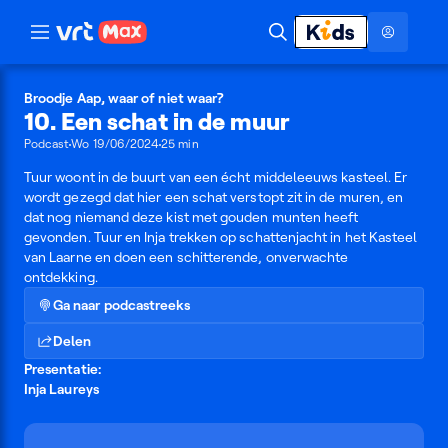
Naar hoofdinhoud
Naar audiodescriptie
Naar Karrewiet
afsluiten
Toon
Hoog contrast modus
Zoeken
menu
Broodje Aap, waar of niet waar?
10. Een schat in de muur
Podcast
Wo 19/06/2024
25 min
Tuur woont in de buurt van een écht middeleeuws kasteel. Er
wordt gezegd dat hier een schat verstopt zit in de muren, en
dat nog niemand deze kist met gouden munten heeft
gevonden. Tuur en Inja trekken op schattenjacht in het Kasteel
van Laarne en doen een schitterende, onverwachte
ontdekking.
Ga naar podcastreeks
Delen
Presentatie:
Inja Laureys