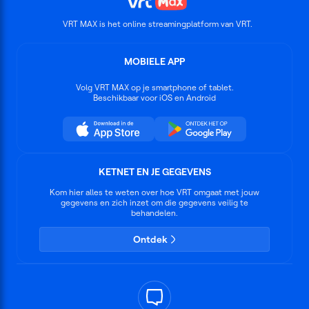
alles aan om een kijkje te kunnen nemen in
de dichtgetimmerde gang, maar zal hun
VRT MAX is het online streamingplatform van VRT.
plannetje lukken?
MOBIELE APP
Volg
VRT MAX
op je smartphone of tablet.
Beschikbaar voor iOS en Android
KETNET EN JE GEGEVENS
Kom hier alles te weten over hoe VRT omgaat met jouw
gegevens en zich inzet om die gegevens veilig te
behandelen.
Ontdek