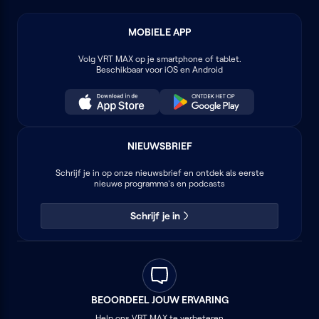
nieuwsstudio’s. Met de dood van Freddie
Mercury en de film Philadelphia komt er een
mentaliteitswijziging.
MOBIELE APP
Volg
VRT MAX
op je smartphone of tablet.
Beschikbaar voor iOS en Android
NIEUWSBRIEF
Schrijf je in op onze nieuwsbrief en ontdek als eerste
nieuwe programma's en podcasts
Schrijf je in
BEOORDEEL JOUW ERVARING
Help ons VRT MAX te verbeteren