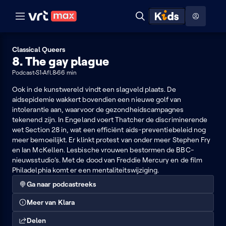
Naar hoofdinhoud
Naar audiodescriptie
Naar help
ontdekken
Toon
Zoeken
Naar nuttige links
menu
Hoog contrast modus
Classical Queers
8. The gay plague
Podcast
S1
Afl.8
66 min
Ook in de kunstwereld vindt een slagveld plaats. De
aidsepidemie wakkert bovendien een nieuwe golf van
intolerantie aan, waarvoor de gezondheidscampagnes
tekenend zijn. In Engeland voert Thatcher de discriminerende
wet Section 28 in, wat een efficiënt aids-preventiebeleid nog
meer bemoeilijkt. Er klinkt protest van onder meer Stephen Fry
en Ian McKellen. Lesbische vrouwen bestormen de BBC-
nieuwsstudio’s. Met de dood van Freddie Mercury en de film
Philadelphia komt er een mentaliteitswijziging.
Ga naar podcastreeks
Meer van Klara
Delen