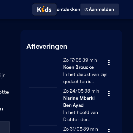
Hoog contrast modus
ontdekken
Aanmelden
Afleveringen
Zondag 17 mei
Zo 17/05
39 minuten
39 min
0
Koen Broucke
In het diepst van zijn
ijn
gedachten is
kunstenaar en
Zondag 24 mei
Zo 24/05
38 minuten
38 min
otte
historicus Koen
Nisrine Mbarki
Broucke een detective.
Ben Ayad
jn
Of het nu om een oude
In het hoofd van
moordzaak gaat, een
Dichter der
wereldberoemde
Nederlanden Nisrine
Zondag 31 mei
Zo 31/05
39 minuten
39 min
diefstal of de