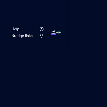
Help
Nuttige links
VRT MAX is het 
streamingplatf
VRT.