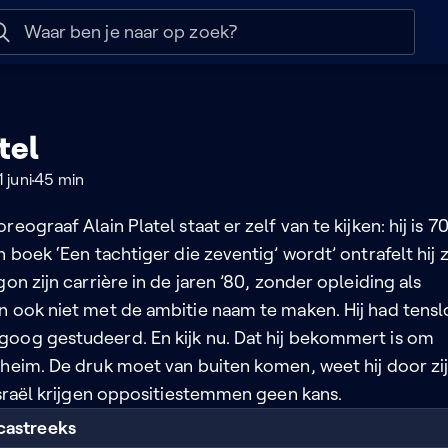
 help
Naar nuttige links
tel
 juni
45 min
eograaf Alain Platel staat er zelf van te kijken: hij is 7
n boek ‘Een tachtiger die zeventig’ wordt’ ontrafelt hij z
gon zijn carrière in de jaren ’80, zonder opleiding als
n ook niet met de ambitie naam te maken. Hij had tensl
oog gestudeerd. En kijk nu. Dat hij bekommert is om
eheim. De druk moet van buiten komen, weet hij door zi
Israël krijgen oppositiestemmen geen kans.
castreeks