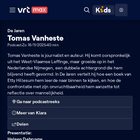
Naar hoofdinhoud
Naar audiodescriptie
Naar help
ontdekken
Toon
Zoeken
Naar nuttige links
menu
Hoog contrast modus
De Jaren
Tomas Vanheste
Podcast
Zo 16/11/2025
40 min
Tomas Vanheste is journalist en auteur. Hij komt oorspronkelijk
uit het West-Vlaamse Leffinge, maar groeide op in het
Nederlandse Nijmegen, een dubbele achtergrond die hem
blijvend heeft gevormd. In De Jaren vertelt hij hoe een boek van
Etty Hillesum hem leerde naar binnen te kijken, en hoe de
confrontatie met zijn onvruchtbaarheid hem aanzette tot
reflectie over mannelijkheid.
Ga naar podcastreeks
Meer van Klara
Delen
Presentatie:
Heleen Debruyne