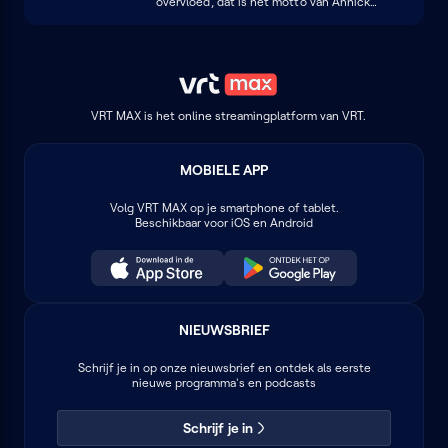
overvloed, dat is het motto van Annick
neuroscience, werd ondernemer en is
Segal. In haar jeugd wekte een tante haar
vandaag voorzitter van de Vrouwenraad. In
liefde voor cultuur door haar mee te nemen
De Jaren vertelt ze waarom feminisme
naar theater en opera. Als actrice, bekend
iedereen aangaat en waarom echte
van Thuis, haalt ze veel inspiratie uit
gelijkheid pas mogelijk is wanneer alle
literatuur. In De Jaren vertelt ze over haar
stemmen worden meegenomen.
bewondering voor Mary Beard, de vrouwen
die haar vormden, de acceptatie van ouder
VRT MAX is het online streamingplatform van VRT.
worden en de kracht van verhalen.
MOBIELE APP
Volg
VRT MAX
op je smartphone of tablet.
Beschikbaar voor iOS en Android
NIEUWSBRIEF
Schrijf je in op onze nieuwsbrief en ontdek als eerste
nieuwe programma's en podcasts
Schrijf je in