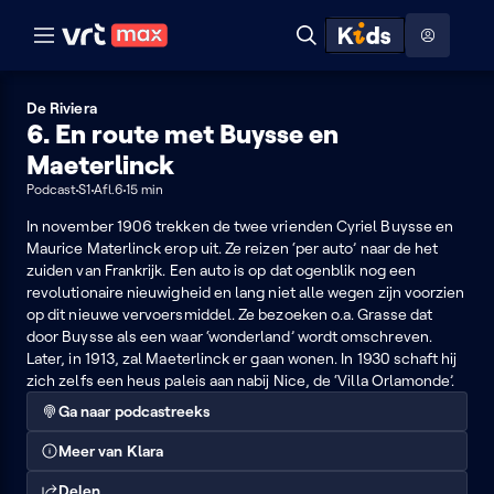
Naar hoofdinhoud
Naar audiodescriptie
Naar help
ontdekken
Toon
Zoeken
Naar nuttige links
menu
Hoog contrast modus
De Riviera
6. En route met Buysse en
Maeterlinck
Podcast
S1
Afl.6
15 min
In november 1906 trekken de twee vrienden Cyriel Buysse en
Maurice Materlinck erop uit. Ze reizen ‘per auto’ naar de het
zuiden van Frankrijk. Een auto is op dat ogenblik nog een
revolutionaire nieuwigheid en lang niet alle wegen zijn voorzien
op dit nieuwe vervoersmiddel. Ze bezoeken o.a. Grasse dat
door Buysse als een waar ‘wonderland’ wordt omschreven.
Later, in 1913, zal Maeterlinck er gaan wonen. In 1930 schaft hij
zich zelfs een heus paleis aan nabij Nice, de ‘Villa Orlamonde’.
Ga naar podcastreeks
Meer van Klara
Delen