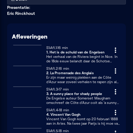
Presentatie:
Eric Rinckhout
Afleveringen
Seizoen 1
S1
Afl.1
16 minuten
16 min
1. Het is de schuld van de Engelsen
Het verhaal van de Riviera begint in Nice. In
de 18de eeuw belandt daar de Schotse
auteur Tobias Smollett. In zijn populaire
Seizoen 1
S1
Afl.2
16 minuten
16 min
reisverslag ‘Travels Through France and Italy’
2. La Promenade des Anglais
maakt hij melding van het milde klimaat dat
Er zijn maar weinig plekken aan de Côte
volgens hem uitermate geschikt zou zijn om
d’Azur waar zoveel verhalen te rapen zijn als
te genezen van allerlei kwalen. In zijn
op deze beroemde promenade in Nice.
voetspoor zullen de volgende decennia nog
Seizoen 1
S1
Afl.3
17 minuten
17 min
Scott Fitzgerald vindt er de inspiratie voor
vele Engelsen volgen. Het is het prille begin
3. A sunny place for shady people
zijn roman ‘Tender is the Night’, Isadora
van het massatoerisme.
De Engelse auteur Somerset Maugham
Duncan komt er op tragische wijze om het
omschreef de Côte d’Azur ooit als ‘a sunny
leven, en zelfs de schilder Edward Munch
place for shady people’. Hij wist waarover hij
beleeft er gloedvol moment dat bepalend
Seizoen 1
S1
Afl.4
18 minuten
18 min
sprak want zijn ‘Villa La Mauresque’ in Cap
zal zijn voor de rest van carrière.
4. Vincent Van Gogh
Ferrat had ooit nog toebehoord aan Koning
Vincent Van Gogh komt op 20 februari 1888
Leopold II. Een andere schimmige figuur die
aan in Arles. Na twee jaar Parijs is hij moe van
graag aan de Riviera verbleef was de
de drukte en het veeleisende leven in de
meesterdief Dante Spada. Zijn
Seizoen 1
S1
Afl.5
18 minuten
18 min
stad en verlangt hij naar het heldere licht en