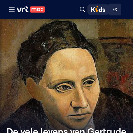
Naar hoofdinhoud
Naar audiodescriptie
Naar help
ontdekken
Toon
Zoeken
Naar nuttige links
menu
Hoog contrast modus
De vele levens van Gertrude