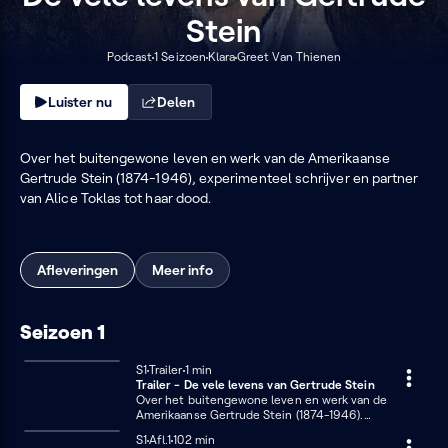
Stein
Podcast
1 Seizoen
Klara
Greet Van Thienen
Luister nu
Delen
Over het buitengewone leven en werk van de Amerikaanse
Gertrude Stein (1874-1946), experimenteel schrijver en partner
van Alice Toklas tot haar dood.
Afleveringen
Meer info
Seizoen 1
Seizoen 1
S1
Trailer
1 minuut
1 min
Trailer - De vele levens van Gertrude Stein
Over het buitengewone leven en werk van de
Amerikaanse Gertrude Stein (1874-1946).
Experimenteel schrijver en verzamelaar van avant-
Seizoen 1
S1
Afl.1
102 minuten
102 min
garde kunst, partner van Alice Toklas met wie ze