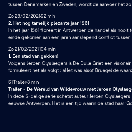
tussen Denemarken en Zweden, wordt de aanvoer het zo be
graanprijzen stijgen naar exorbitante hoogtes, mede door
Zondag 28 februari 2021
Zo 28/02/2021
92 minuten
92 min
later duidelijk wordt dat ook de eigen oogst dreigt te mi
2. Het nog tamelijk plezante jaar 1561
Margaretha van Parma onderneemt actie om de tikkende ti
In het jaar 1561 floreert in Antwerpen de handel als nooit 
einde gekomen aan een jaren aanslepend conflict tussen F
Nederlanden werd uitgevochten. De landen zouden voor
Zondag 21 februari 2021
Zo 21/02/2021
104 minuten
104 min
gemeenschappelijke vijand: het oprukkende protestantis
1. Een stad van gekken!
Oranje met een Lutherse trouwt. Een een openlijke provo
Volgens Jeroen Olyslaegers is De Dulle Griet een visionair
formuleert het als volgt : âHet was alsof Bruegel de waan
penselen toonde wat er toen in aantocht was: een stad di
Seizoen 1
S1
Trailer
3 minuten
3 min
gesleept, dat een dol wijf, verblind door een sluier voor 
Trailer - De Wereld van Wildevrouw met Jeroen Olyslaeg
uit Antwerpen wegvluchtte om nooit meer terug te keren.â
In deze 5-delige serie schetst auteur Jeroen Olyslaegers
eeuwse Antwerpen. Het is een tijd waarin de stad haar ‘Gou
tot één van de belangrijkste handelsmetropolen van Europ
hoog oplopende spanningen zullen uiteindelijk leiden to
hoofdpersonage uit zijn roman, tracht Jeroen deze gedo