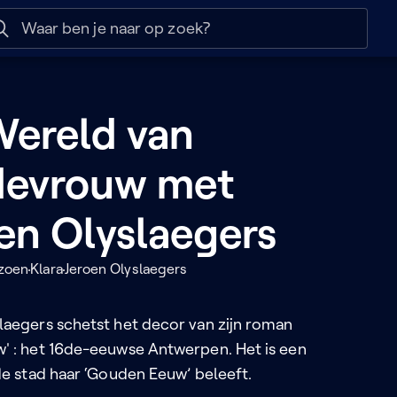
 help
Naar nuttige links
Wereld van
devrouw met
en Olyslaegers
izoen
Klara
Jeroen Olyslaegers
laegers schetst het decor van zijn roman
' : het 16de-eeuwse Antwerpen. Het is een
 de stad haar ‘Gouden Eeuw’ beleeft.