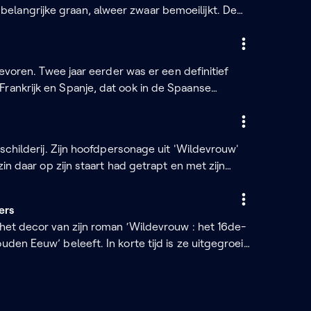
langrijke graan, alweer zwaar bemoeilijkt. De
 de schuld van de speculanten. Wanneer een tijdje
slukken is het hek van de dam. Regentes
jdbom voor te zijn.
tevoren. Twee jaar eerder was er een definitief
rankrijk en Spanje, dat ook in de Spaanse
taan de krachten bundelen tegen een
me. Allemaal goed voor Antwerpen tot Willem van
catie aan de Spaanse koning.
 schilderij. Zijn hoofdpersonage uit 'Wildevrouw'
zin daar op zijn staart had getrapt en met zijn
e zichzelf zo naar de rand van de hel had
haar ogen, en verloren in de zeven zonden, radeloos
ers

 het decor van zijn roman ‘Wildevrouw : het 16de-
den Eeuw’ beleeft. In korte tijd is ze uitgegroeid
a. Maar er heerst tegelijk een grote onrust. De
t de beeldenstorm. Samen met ‘Beer’, het
emde stad te doorgronden.