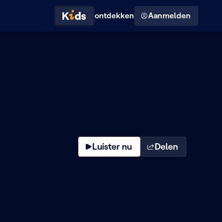
Hoog contrast modus
ontdekken
Aanmelden
Luister nu
Delen