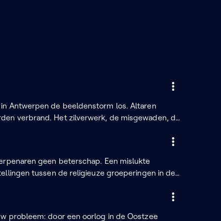
in Antwerpen de beeldenstorm los. Altaren
den verbrand. Het zilverwerk, de misgewaden, de
elfs de orgels. Een kroniekschrijver schrijft dat
at alles leidt naar de bloedige slag bij
werpenaren geen beterschap. Een mislukte
ellingen tussen de religieuze groeperingen in de
lieken, de calvinisten staan met getrokken
ed vergoten, maar het is duidelijk dat het maar
uw probleem: door een oorlog in de Oostzee