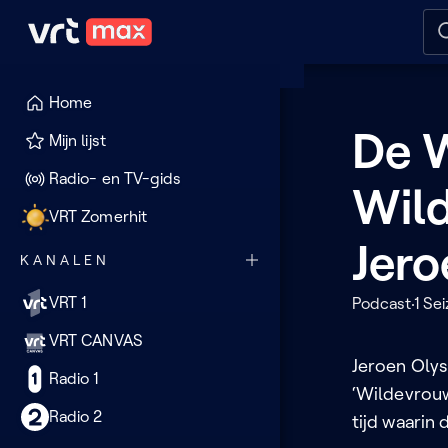
Naar hoofdinhoud
Naar audiodescriptie
Naar
Home
De 
Mijn lijst
Radio- en TV-gids
Wil
VRT Zomerhit
Jero
KANALEN
VRT 1
Podcast
1 Se
VRT CANVAS
Jeroen Olys
Radio 1
‘Wildevrouw
Radio 2
tijd waarin