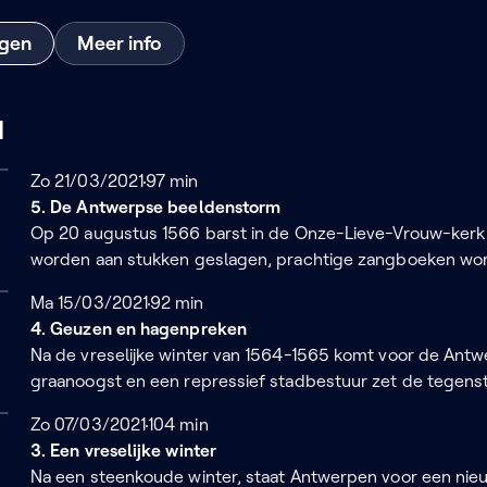
ngen
Meer info
1
Zondag 21 maart 2021
Zo 21/03/2021
97 minuten
97 min
5. De Antwerpse beeldenstorm
Op 20 augustus 1566 barst in de Onze-Lieve-Vrouw-kerk 
worden aan stukken geslagen, prachtige zangboeken wor
retabels, schilderijenâ¦het moet er allemaal aan geloven. Z
Maandag 15 maart 2021
Ma 15/03/2021
92 minuten
92 min
kinderen met de losse orgelpijpen door de stad lopen. En d
4. Geuzen en hagenpreken
Oosterweel en de komst van de hertog van Alva.
Na de vreselijke winter van 1564-1565 komt voor de Ant
graanoogst en een repressief stadbestuur zet de tegenst
stad op scherp : de wederdopers, de lutheranen, de katho
Zondag 7 maart 2021
Zo 07/03/2021
104 minuten
104 min
messen tegenover elkaar. Voorlopig wordt er nog geen blo
3. Een vreselijke winter
een kwestie van tijd is.
Na een steenkoude winter, staat Antwerpen voor een nie