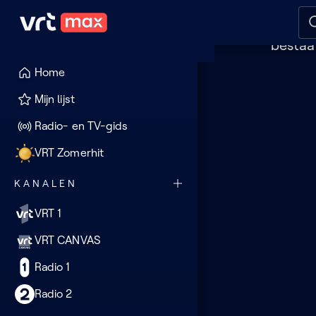
Dez
Naar hoofdinhoud
Naar audiodescriptie
Naar
Je 
bestaa
Home
Deze
Mijn lijst
pagina
Radio- en TV-gids
lijkt
VRT Zomerhit
verloren
KANALEN
VRT 1
VRT CANVAS
Radio 1
Radio 2