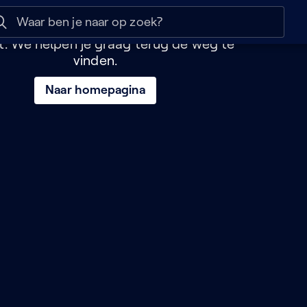
e pagina lijkt verloren
 help
Naar nuttige links
bent naar een pagina geleid die niet
t. We helpen je graag terug de weg te
vinden.
Naar homepagina