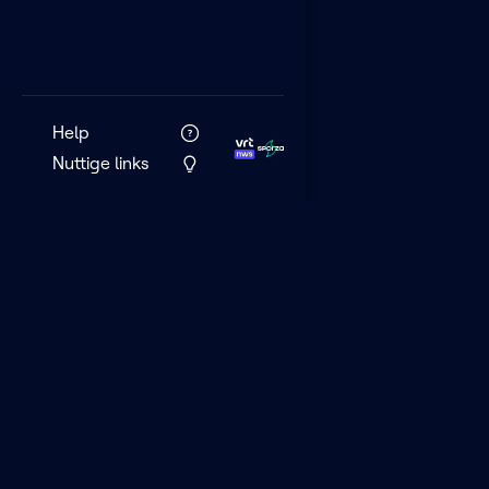
Help
Nuttige links
VRT MAX is het 
streamingplatf
VRT.