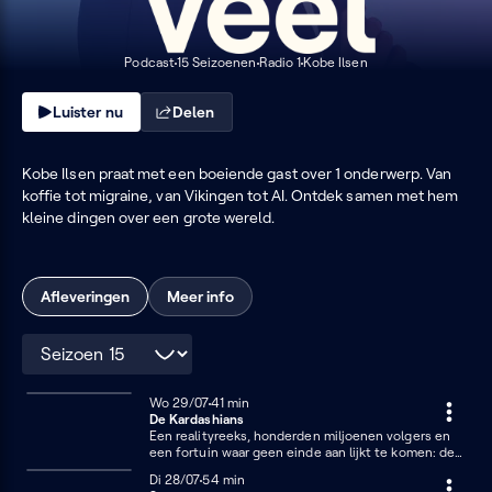
Podcast
15 Seizoenen
Radio 1
Kobe Ilsen
Luister nu
Delen
Kobe Ilsen praat met een boeiende gast over 1 onderwerp. Van
koffie tot migraine, van Vikingen tot AI. Ontdek samen met hem
kleine dingen over een grote wereld.
Afleveringen
Meer info
Seizoen
Woensdag 29 juli
Wo 29/07
41 minuten
41 min
De Kardashians
15
Een realityreeks, honderden miljoenen volgers en
een fortuin waar geen einde aan lijkt te komen: de
Kardashians zijn overal. Maar hoe groeide de familie
Dinsdag 28 juli
Di 28/07
54 minuten
54 min
uit tot een miljardenimperium? Showbizzjournaliste