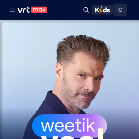
Naar hoofdinhoud
Naar audiodescriptie
Naar help
ontdekken
Toon
Zoeken
Naar nuttige links
menu
Hoog contrast modus
Weetikveel