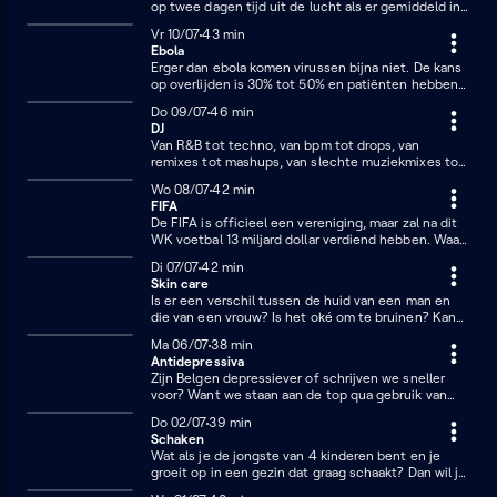
op twee dagen tijd uit de lucht als er gemiddeld in
twee maanden valt. Grote overstromingen zorgen
Vrijdag 10 juli
Vr 10/07
43 minuten
43 min
voor enorme schade in Wallonië en Limburg. Zijn we
Ebola
vandaag beter voorbereid op zulke rampen? En hoe
Erger dan ebola komen virussen bijna niet. De kans
verbeteren we ons waterbeheer in tijden van
op overlijden is 30% tot 50% en patiënten hebben
droogte en nattigheid? Hydroloog Patrick Willems
zware ziektesymptomen als hoge koorts,
vertelt.
Donderdag 9 juli
Do 09/07
46 minuten
46 min
misselijkheid, braken, diarree, huiduitslag, nier- en
DJ
leverproblemen. Gelukkig bestaan er twee vaccins
Van R&B tot techno, van bpm tot drops, van
tegen ebola. Maar helaas, geen van beide werkt
remixes tot mashups, van slechte muziekmixes tot
tegen de Bundibugyo-variant die momenteel Oost-
daverende floor fillers, van Tomorrowland tot
Congo teistert. Moeten we vrezen dat ebola Europa
Woensdag 8 juli
Wo 08/07
42 minuten
42 min
trouwfeesten, een DJ bepaalt het ritme van de
bereikt? En wat is het verschil tussen het
FIFA
avond en het succes van elk feest. Maar wat
ebolavirus en covid? Infectiologe Erika Vlieghe
De FIFA is officieel een vereniging, maar zal na dit
onderscheidt nu een dj van een top-dj? En wat met
verduidelijkt.
WK voetbal 13 miljard dollar verdiend hebben. Waar
verzoeknummers uit het publiek? We vragen het
komt dat geld vandaan? En wat doen ze ermee?
voor eens en altijd aan Jeroen Delodder, huis-dj van
Dinsdag 7 juli
Di 07/07
42 minuten
42 min
Jeroen Scheerder, sportsocioloog aan de KU
Studio Brussel en de man met een eigen podium op
Skin care
Leuven, duikt met Kobe in de geschiedenis van de
Tomorrowland.
Is er een verschil tussen de huid van een man en
FIFA en vertelt hoe Gianni Infantino zo machtig kon
die van een vrouw? Is het oké om te bruinen? Kan
worden.
je striemen verwijderen? Is er een verschil tussen
Maandag 6 juli
Ma 06/07
38 minuten
38 min
goedkope en dure huidcrème? Hebben kinderen
Antidepressiva
huidverzorging nodig? Hoe erg is botox? En wat
Zijn Belgen depressiever of schrijven we sneller
met scrubben? Bij dat laatste is het antwoord
voor? Want we staan aan de top qua gebruik van
simpel: doe het niet! Je maakt je huid kapot. Voilà!
antidepressiva. Wanneer is het gebruik ervan
Alles wat je altijd al had willen weten over skin care,
Donderdag 2 juli
Do 02/07
39 minuten
39 min
aangewezen? En hoe komt het dat de medicatie
hoor je van dermatologe en kliniekhoofd UZ Brussel
Schaken
niet bij iedereen werkt? Waarom heeft het zo
Samira Baharlou.
Wat als je de jongste van 4 kinderen bent en je
vervelende bijwerkingen en wat zijn de gevolgen
groeit op in een gezin dat graag schaakt? Dan wil je
van jarenlang gebruik? Zoveel vragen, en nog
maar 1 ding: schaken! En zo geschiedde. Astrid
zoveel onduidelijkheid. Kobe Ilsen legt enkele