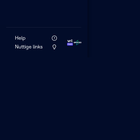
Help
Nuttige links
VRT MAX is het 
streamingplatf
VRT.