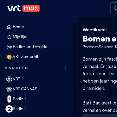
Naar hoofdinhoud
Naar audiodescriptie
Naar
Home
Weetikveel
Bomen e
Mijn lijst
Radio- en TV-gids
Podcast
Seizoen 1
VRT Zomerhit
Bomen zijn fasc
verhaal. En ja,
KANALEN
feromonen. Dat
VRT 1
hebben jaarring
piramiden.
VRT CANVAS
Radio 1
Bart Backaert le
Radio 2
verhalen over o