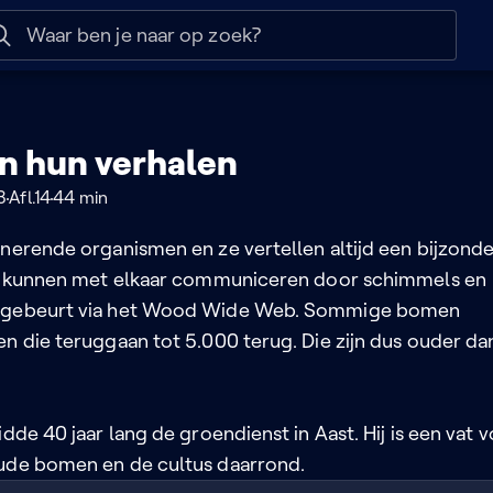
 help
Naar nuttige links
n hun verhalen
3
Afl.14
44 min
inerende organismen en ze vertellen altijd een bijzond
ze kunnen met elkaar communiceren door schimmels en
 gebeurt via het Wood Wide Web. Sommige bomen
en die teruggaan tot 5.000 terug. Die zijn dus ouder da
idde 40 jaar lang de groendienst in Aast. Hij is een vat v
ude bomen en de cultus daarrond.