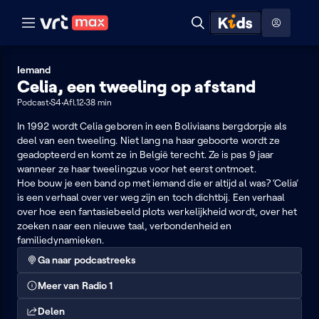
Naar hoofdinhoud
Naar audiodescriptie
Naar help
ontdekken
Toon
Zoeken
Naar nuttige links
menu
Hoog contrast modus
Iemand
Celia, een tweeling op afstand
Podcast
S4
Afl.12
38 min
In 1992 wordt Celia geboren in een Boliviaans bergdorpje als
deel van een tweeling. Niet lang na haar geboorte wordt ze
geadopteerd en komt ze in België terecht. Ze is pas 9 jaar
wanneer ze haar tweelingzus voor het eerst ontmoet.
Hoe bouw je een band op met iemand die er altijd al was? ‘Celia’
is een verhaal over ver weg zijn en toch dichtbij. Een verhaal
over hoe een fantasiebeeld plots werkelijkheid wordt, over het
zoeken naar een nieuwe taal, verbondenheid en
familiedynamieken.
Ga naar podcastreeks
Meer van Radio 1
Delen