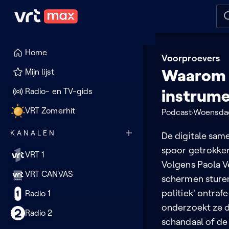
Naar hoofdinhoud
Naar audiodescriptie
Naar
Home
Voorproevers
Waarom t
Mijn lijst
Radio- en TV-gids
instrume
VRT Zomerhit
Podcast
Woensdag
KANALEN
De digitale same
spoor getrokken
VRT 1
Volgens Paola Ve
VRT CANVAS
schermen sturen
politiek' ontraf
Radio 1
onderzoekt ze d
Radio 2
schandaal of de