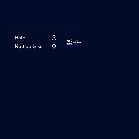
Help
Nuttige links
VRT MAX is het 
streamingplatf
VRT.