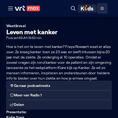
Naar hoofdinhoud
Naar audiodescriptie
Naar help
ontdekken
Toon
Zoeken
Naar nuttige links
menu
Hoog contrast modus
Weetikveel
Leven met kanker
Podcast
S9
Afl.19
50 min
Hoe is het om te leven met kanker? Freya Rowaert weet er alles
over. Ze kreeg kanker toen ze 23 was en leeft intussen bijna 20
jaar met de ziekte. Ze onderging al 10 operaties. Omdat er
zoveel vragen zijn rond kanker voor de patïent en zijn omgeving
lanceerde ze het webplatform Klare kijk op Kanker. Ze wil zo
mensen informeren, inspireren en ondersteunen door heldere
info te bieden over hun ziekte en hoe je ermee omgaat.
Ga naar podcastreeks
Meer van Radio 1
Delen
Presentatie:
Kobe Ilsen