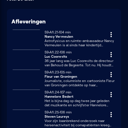
Afleveringen
Seizoen 9
S9
Afl.21
104 minuten
104 min
Nancy Vermeulen
Astrofysicus en ruimte-ambassadeur Nancy
Vermeulen is al sinds haar kindertijd
gefascineerd door de sterren. De films van
Seizoen 9
S9
Afl.22
106 minuten
106 min
Steven Spielberg over Ufo’s en aliens
Luc Coorevits
hebben daar zeker toe bijgedragen, maar
36 jaar lang was Luc Coorevits de directeur
ook haar gesprek met Dirk Frimout, de
van Behoud de Begeerte. Tot nu. Hij houdt
eerste Belg in de ruimte, deed haar dromen
er vervroegd mee op omdat Alzheimer zijn
over een leven tussen de planeten.
Seizoen 9
S9
Afl.23
105 minuten
105 min
hoofd is binnengedrongen.
Fleur van Groningen
Journaliste, columniste en cartooniste Fleur
van Groningen ontdekte op haar
zesentwintigste dat ze hoogsensitief is. Ze
Seizoen 9
S9
Afl.24
107 minuten
107 min
werd misbruikt en gepest en daarna
Hannelore Bedert
sukkelde ze in een depressie. Dankzij de
Het is bijna dag op dag twee jaar geleden
kennis over hoogsensitiviteit kan ze nu haar
dat muzikante en schrijfster Hannelore
grenzen beter bewaken en legt ze vooral de
Bedert weduwe werd. Haar man Stijn
focus op de positieve eigenschappen.
Seizoen 9
S9
Afl.25
106 minuten
106 min
overleed aan hartfalen en liet haar achter
Steven Laureys
met twee jonge kinderen. Alsof dat nog niet
Voor zijn baanbrekend onderzoek naar
genoeg verdriet met zich meebracht, kwam
hersenactiviteit bij comapatiënten kreeg
Bedert ook in een administratieve