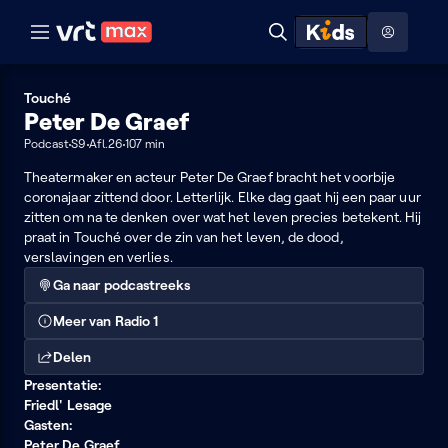
Naar hoofdinhoud
Naar audiodescriptie
Naar help
ontdekken
Toon
Zoeken
Naar nuttige links
menu
Hoog contrast modus
Touché
Peter De Graef
Podcast
S9
Afl.26
107 min
Theatermaker en acteur Peter De Graef bracht het voorbije
coronajaar zittend door. Letterlijk. Elke dag gaat hij een paar uur
zitten om na te denken over wat het leven precies betekent. Hij
praat in Touché over de zin van het leven, de dood,
verslavingen en verlies.
Ga naar podcastreeks
Meer van Radio 1
Delen
Presentatie:
Friedl' Lesage
Gasten:
Peter De Graef