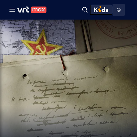
Naar hoofdinhoud
Naar audiodescriptie
Naar help
ontdekken
Toon
Zoeken
Naar nuttige links
menu
Hoog contrast modus