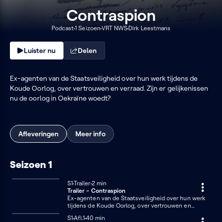
Contraspion
Podcast
1 Seizoen
VRT NWS
Dirk Leestmans
Luister nu
Delen
Ex-agenten van de Staatsveiligheid over hun werk tijdens de
Koude Oorlog, over vertrouwen en verraad. Zijn er gelijkenissen
nu de oorlog in Oekraïne woedt?
Afleveringen
Meer info
Seizoen 1
Seizoen 1
S1
Trailer
2 minuten
2 min
Trailer - Contraspion
Ex-agenten van de Staatsveiligheid over hun werk
tijdens de Koude Oorlog, over vertrouwen en
verraad. Nu er door de oorlog in Oekraïne
Seizoen 1
S1
Afl.1
40 minuten
40 min
vergelijkingen worden gemaakt met de Koude