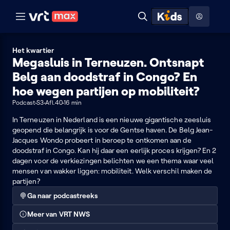
Naar hoofdinhoud
Naar audiodescriptie
Naar help
ontdekken
Toon
Zoeken
Naar nuttige links
menu
Hoog contrast modus
Het kwartier
Megasluis in Terneuzen. Ontsnapt
Belg aan doodstraf in Congo? En
hoe wegen partijen op mobiliteit?
Podcast
S3
Afl.40
16 min
In Terneuzen in Nederland is een nieuwe gigantische zeesluis
geopend die belangrijk is voor de Gentse haven. De Belg Jean-
Jacques Wondo probeert in beroep te ontkomen aan de
doodstraf in Congo. Kan hij daar een eerlijk proces krijgen? En 2
dagen voor de verkiezingen belichten we een thema waar veel
mensen van wakker liggen: mobiliteit. Welk verschil maken de
partijen?
Ga naar podcastreeks
Meer van VRT NWS