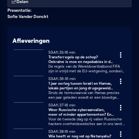
Delen
Presentatie:
Sofie Vander Donckt
Afleveringen
Seizoen 3
S3
Afl.35
16 minuten
16 min
Transferregels op de schop?
Oekraïne is moe en nepobabies in de
politiek
De regels van de Wereldvoetbalbond FIFA
zijn in strijd met de EU-wetgeving, oordeelt
het Europees Hof van Justitie vandaag. Valt
Seizoen 3
S3
Afl.36
16 minuten
16 min
het huidige transfersysteem in duigen?
1 jaar oorlog tussen Israël en Hamas,
Oekraïne krijgt tegenslag na tegenslag te
lokale partijen en jong drugsgeweld
verduren: zijn de soldaten en de rest van de
in Marseille
Sinds de terreuraanval van Hamas precies
wereld de oorlog moe? En in veel Vlaamse
een jaar geleden woedt er een bloedige
gemeenten zijn familiebanden niet weg te
oorlog in Gaza en sinds kort ontkomt ook
denken uit de politiek. Waarom zijn we
Seizoen 3
S3
Afl.37
16 minuten
16 min
Libanon niet aan het geweld. We blikken
milder voor politieke dynastieën op
Weer Russische cyberaanvallen,
terug op het voorbije jaar met enkele
gemeentelijk niveau?
meer of minder appartementen? En
mensen die de oorlog van nabij gevolgd
twee kwallen worden één
Voor de tweede dag op rij vallen Russische
hebben. Over zes dagen mogen we gaan
hackers overheidswebsites aan in ons land:
stemmen: hoe sterk staan de lokale partijen
gewoon irritant of heeft het toch meer
in onze steden en gemeenten? En twee
Seizoen 3
S3
Afl.38
16 minuten
16 min
impact dan we zouden denken? Niet
tieners zijn betrokken bij gruwelijke
Wie heeft er nog vat op Netanyahu?
iedereen ziet ze graag komen in zijn