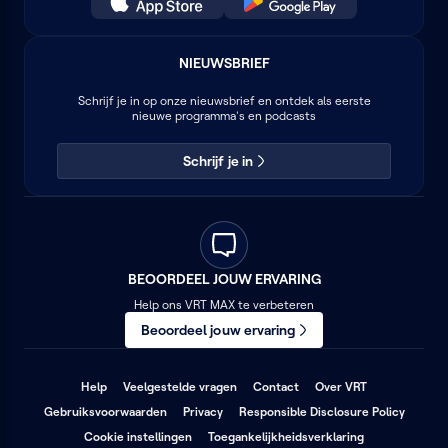
NIEUWSBRIEF
Schrijf je in op onze nieuwsbrief en ontdek als eerste
nieuwe programma's en podcasts
Schrijf je in
BEOORDEEL JOUW ERVARING
Help ons VRT MAX te verbeteren
Beoordeel jouw ervaring
(opent
(opent
(opent
Help
Veelgestelde vragen
Contact
Over VRT
in
in
in
(opent
(opent
(opent
Gebruiksvoorwaarden
Privacy
Responsible Disclosure Policy
een
een
een
in
in
in
nieuw
nieuw
nieuw
(opent
Cookie instellingen
Toegankelijkheidsverklaring
een
een
een
venster)
venster)
venster)