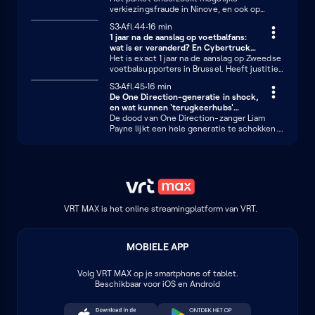
Wallonië? En welke impact hebben de lokale
verkiezingsfraude in Ninove, en ook op
uitslagen op de andere beleidsniveaus van
andere plaatsen duiken verhalen op over
ons land?
Seizoen 3
S3
Afl.44
16 minuten
16 min
volmachten ronselen. Wat is er precies aan
1 jaar na de aanslag op voetbalfans:
de hand? Er is opnieuw discussie over het
wat is er veranderd? En Cybertrucks
(vroege) pensioen van militairen: waarom ligt
op straat
Het is exact 1 jaar na de aanslag op Zweedse
dat zo gevoelig? En wie voor de eerste keer
voetbalsupporters in Brussel. Heeft justitie
verkozen wordt als gemeenteraadslid, kan
daar lessen uit getrokken? Het Israëlische
wel wat opleiding gebruiken: "Oeps, ik ben
Seizoen 3
S3
Afl.45
16 minuten
16 min
leger beschiet de blauwhelmen in Libanon.
verkozen, wat nu?"
De One Direction-generatie in shock,
Israël wil hen daar zelfs weg. Maar wat is de
en wat kunnen 'terugkeerhubs'
rol van die blauwhelmen in conflicten? En
oplossen?
De dood van One Direction-zanger Liam
de Cybertruck van Tesla werd voor het eerst
Payne lijkt een hele generatie te schokken.
gespot op onze Vlaamse wegen: rijdt die
Hoe komt dat? Europese landen denken na
massieve auto binnenkort overal rond?
over 'terugkeerhubs', centra buiten de EU
om uitgeprocedeerde asielzoekers naartoe
te sturen. Kan dat iets oplossen? En de
vakbonden bij De Lijn zijn boos over
gesplitste werkroosters. Wat doet zo'n
werkdag in stukken en brokken met een
VRT MAX is het online streamingplatform van VRT.
mens?
MOBIELE APP
Volg
VRT MAX
op je smartphone of tablet.
Beschikbaar voor iOS en Android