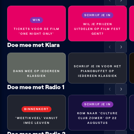
Scrol
Scrol
de
de
lijst
lijst
SCHRIJF JE IN
WIN
naar
naar
WIL JE PRIJZEN
links
rechts
TICKETS VOOR DE FILM
UITDELEN OP FILM FEST
'ONE NIGHT ONLY'
GENT?
Doe mee met Klara
Scrol
Scrol
de
de
lijst
lijst
SCHRIJF JE IN VOOR HET
naar
naar
DANS MEE OP IEDEREEN
PIANOBUFFET OP
links
rechts
KLASSIEK
IEDEREEN KLASSIEK
Doe mee met Radio 1
Scrol
Scrol
de
de
lijst
lijst
SCHRIJF JE IN
BINNENKORT
naar
naar
KOM NAAR 'CULTURE
links
rechts
'WEETIKVEEL' VANUIT
CLUB ZOMER' OP 22
IMEC LEUVEN
AUGUSTUS