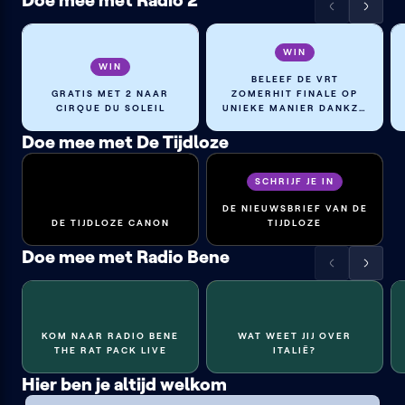
Doe mee met Radio 2
Scrol
Scrol
de
de
lijst
lijst
WIN
WIN
naar
naar
BELEEF DE VRT
links
rechts
GRATIS MET 2 NAAR
ZOMERHIT FINALE OP
CIRQUE DU SOLEIL
UNIEKE MANIER DANKZIJ
ENECO
Doe mee met De Tijdloze
SCHRIJF JE IN
DE NIEUWSBRIEF VAN DE
DE TIJDLOZE CANON
TIJDLOZE
Doe mee met Radio Bene
Scrol
Scrol
de
de
lijst
lijst
naar
naar
KOM NAAR RADIO BENE
WAT WEET JIJ OVER
links
rechts
THE RAT PACK LIVE
ITALIË?
Jouw beelden in Het weer?
Hier ben je altijd welkom