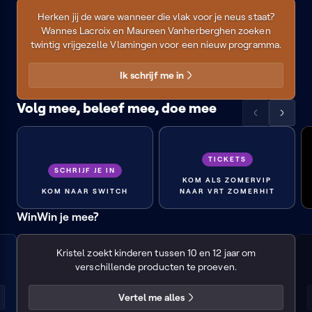
Herken jij de ware wanneer die vlak voor je neus staat?
Wannes Lacroix en Maureen Vanherberghen zoeken
twintig vrijgezelle Vlamingen voor een nieuw programma.
Ik schrijf me in
Volg mee, beleef mee, doe mee
Scrol
Scrol
de
de
lijst
lijst
TICKETS
naar
naar
SCHRIJF JE IN
links
rechts
KOM ALS ZOMERVIP
KOM NAAR SWITCH
NAAR VRT ZOMERHIT
SCHRIJF JE IN
Jonge fijnproevers gezocht
WinWin je mee?
Kristel zoekt kinderen tussen 10 en 12 jaar om
verschillende producten te proeven.
Vertel me alles