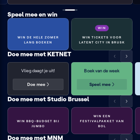
Speel mee en win
WIN
WIN DE HELE ZOMER
WIN TICKETS VOOR
LANG BOEKEN
LATENT CITY IN BRUSK
Win een
Doe mee met KETNET
daguitstap
Win dit boek
Scrol
Scrol
de
de
Vlieg daagt je uit!
Boek van de week
lijst
lijst
naar
naar
links
rechts
Doe mee
Speel mee
Doe mee met Studio Brussel
Scrol
Scrol
de
de
lijst
lijst
WIN EEN
WIN BBQ-BUDGET BIJ
FESTIVALPAKKET VAN
naar
naar
JUMBO
BOL
links
rechts
Doe mee met MNM