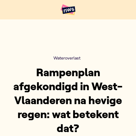
Naar hoofdinhoud
Hoofdpunten VRT NWS
Wateroverlast
Rampenplan
afgekondigd in West-
Vlaanderen na hevige
regen: wat betekent
dat?