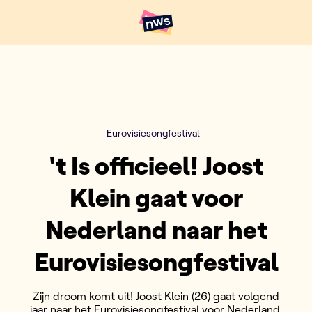
Naar hoofdinhoud
Hoofdpunten VRT NWS
Eurovisiesongfestival
't Is officieel! Joost
Klein gaat voor
Nederland naar het
Eurovisiesongfestival
Zijn droom komt uit! Joost Klein (26) gaat volgend
jaar naar het Eurovisiesongfestival voor Nederland.