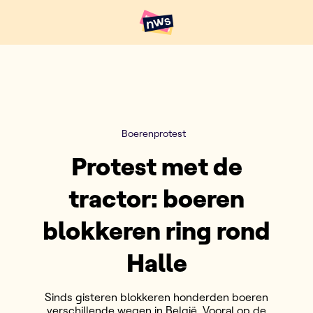
Naar hoofdinhoud
Hoofdpunten VRT NWS
Boerenprotest
Protest met de
tractor: boeren
blokkeren ring rond
Halle
Sinds gisteren blokkeren honderden boeren
verschillende wegen in België. Vooral op de