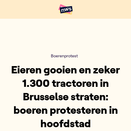
Naar hoofdinhoud
Hoofdpunten VRT NWS
Boerenprotest
Eieren gooien en zeker
1.300 tractoren in
Brusselse straten:
boeren protesteren in
hoofdstad