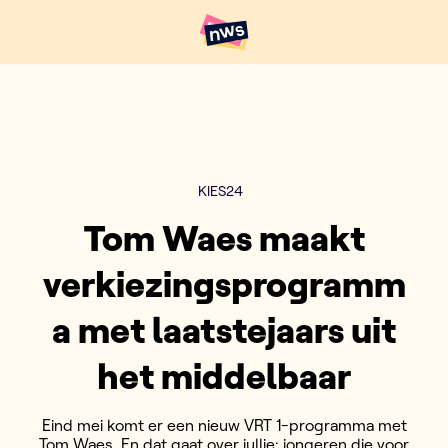
Naar hoofdinhoud
Hoofdpunten VRT NWS
KIES24
Tom Waes maakt
verkiezingsprogramm
a met laatstejaars uit
het middelbaar
Eind mei komt er een nieuw VRT 1-programma met
Tom Waes. En dat gaat over jullie: jongeren die voor