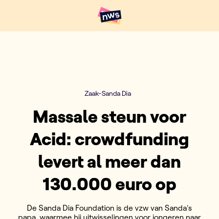
Naar hoofdinhoud
Hoofdpunten VRT NWS
Zaak-Sanda Dia
Massale steun voor
Acid: crowdfunding
levert al meer dan
130.000 euro op
De Sanda Dia Foundation is de vzw van Sanda's
papa, waarmee hij uitwisselingen voor jongeren naar