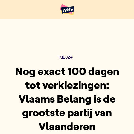
Naar hoofdinhoud
Hoofdpunten VRT NWS
KIES24
Nog exact 100 dagen
tot verkiezingen:
Vlaams Belang is de
grootste partij van
Vlaanderen