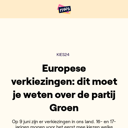
Naar hoofdinhoud
Hoofdpunten VRT NWS
KIES24
Europese
verkiezingen: dit moet
je weten over de partij
Groen
Op 9 juni zijn er verkiezingen in ons land. 16- en 17-
jarigen mogen voor het eerst mee kiezen welke