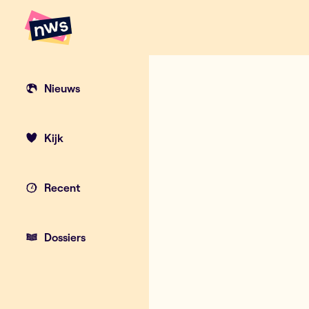
Naar hoofdinhoud
Hoofdpunten VRT NWS
Nieuws
Kijk
Recent
Dossiers