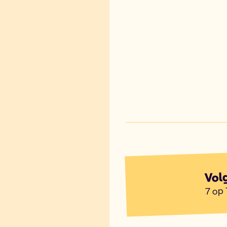
Vol
7 op 