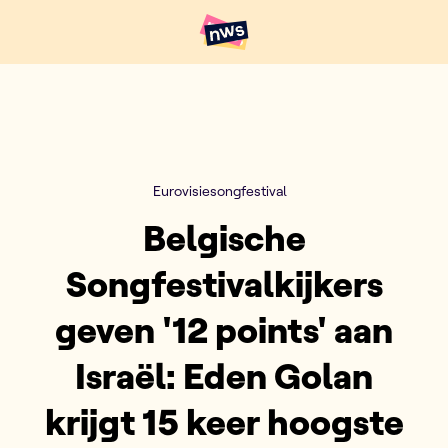
Naar hoofdinhoud
Hoofdpunten VRT NWS
Eurovisiesongfestival
Belgische
Songfestivalkijkers
geven '12 points' aan
Israël: Eden Golan
krijgt 15 keer hoogste