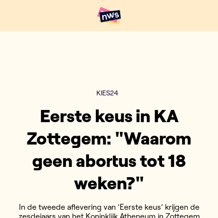
Naar hoofdinhoud
Hoofdpunten VRT NWS
KIES24
Eerste keus in KA
Zottegem: "Waarom
geen abortus tot 18
weken?"
In de tweede aflevering van ‘Eerste keus’ krijgen de
zesdejaars van het Koninklijk Atheneum in Zottegem