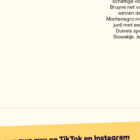
schattige vi
Bruyne net vo
winnen de
Montenegro met
juni) met e
Duivels sp
Slowakije. J
g nws.nws.nws op TikTok en Instagram