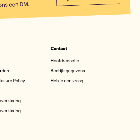
 ons een DM.
Contact
Hoofdredactie
arden
Bedrijfsgegevens
losure Policy
Heb je een vraag
sverklaring
sverklaring