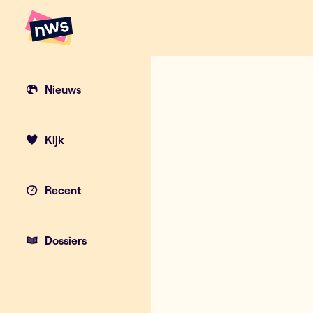
Naar hoofdinhoud
Hoofdpunten VRT NWS
Nieuws
Kijk
Recent
Dossiers