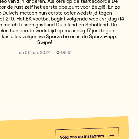
deo van zijn kinderen. Als kers op de taart scoorde De
or de rust zelf het eerste doelpunt voor België. En zo
 Duivels meteen hun eerste oefenwedstrijd tegen
 2-0. Het EK voetbal begint volgende week vrijdag (14
en match tussen gastland Duitsland en Schotland. De
elen hun eerste wedstrijd op maandag 17 juni tegen
e kan alles volgen via Sporza.be en in de Sporza-app.
Swipe!
do 06 jun. 2024
05:51
Volg ons op Instagram