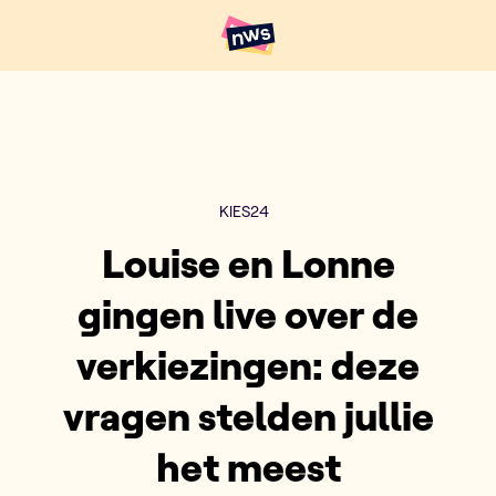
Naar hoofdinhoud
Hoofdpunten VRT NWS
KIES24
Louise en Lonne
gingen live over de
verkiezingen: deze
vragen stelden jullie
het meest