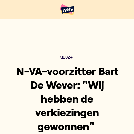
Naar hoofdinhoud
Hoofdpunten VRT NWS
KIES24
N-VA-voorzitter Bart
De Wever: "Wij
hebben de
verkiezingen
gewonnen"