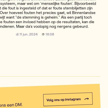
t systeem, maar wel om 'menselijke fouten'. Bijvoorbeeld
 die fout is ingesteld of dat er foute stembiljetten zijn
ver hoeveel fouten het precies gaat, wil Binnenlandse
wijt want "de stemming is geheim." Als een partij toch
e fouten een invloed hebben op de resultaten, kan die
 indienen. Maar da's voolopig nog nergens gebeurd.
di 11 jun. 2024
16:08
Volg ons op Instagram
 ons een DM.