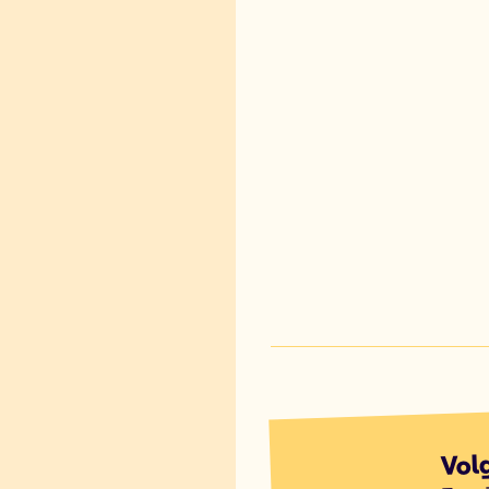
Vol
7 op 