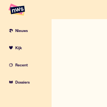
Naar hoofdinhoud
Hoofdpunten VRT NWS
Nieuws
Kijk
Recent
Dossiers