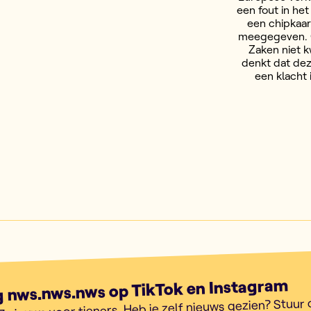
een fout in he
een chipkaart
meegegeven. O
Zaken niet k
denkt dat dez
een klacht
g nws.nws.nws op TikTok en Instagram
7 nieuws voor tieners. Heb je zelf nieuws gezien? Stuur