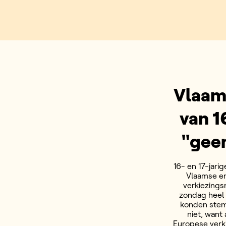
Vlaam
van 1
"geen
16- en 17-jar
Vlaamse en
verkiezings
zondag heel 
konden stemm
niet, want
Europese verk