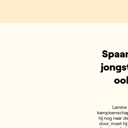
Spaan
jongs
oo
Lamine 
kampioenschap v
hij nog naar 
door, moet hij