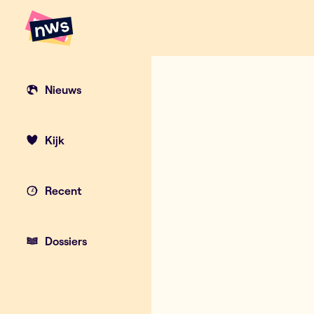
Naar hoofdinhoud
Hoofdpunten VRT NWS
Nieuws
Kijk
Recent
Dossiers