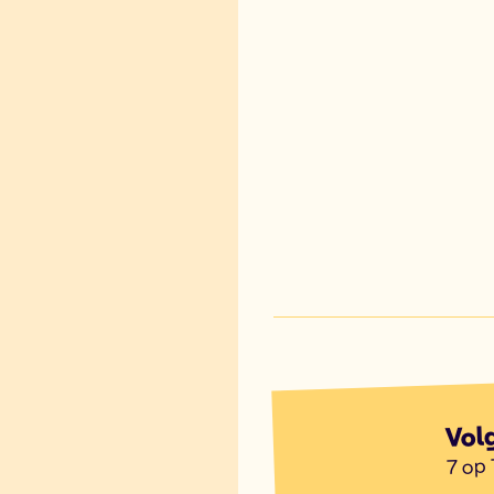
Vol
7 op 