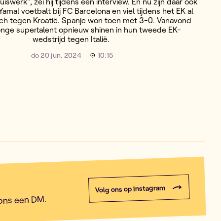
uiswerk", zei hij tijdens een interview. En nu zijn daar ook
amal voetbalt bij FC Barcelona en viel tijdens het EK al
tch tegen Kroatië. Spanje won toen met 3-0. Vanavond
onge supertalent opnieuw shinen in hun tweede EK-
wedstrijd tegen Italië.
do 20 jun. 2024
10:15
Volg ons op Instagram
 ons een DM.